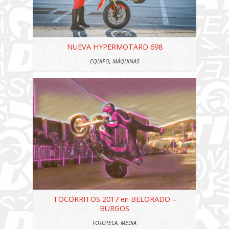
NUEVA HYPERMOTARD 698
EQUIPO
,
MÁQUINAS
TOCORRITOS 2017 en BELORADO –
BURGOS
FOTOTECA
,
MEDIA