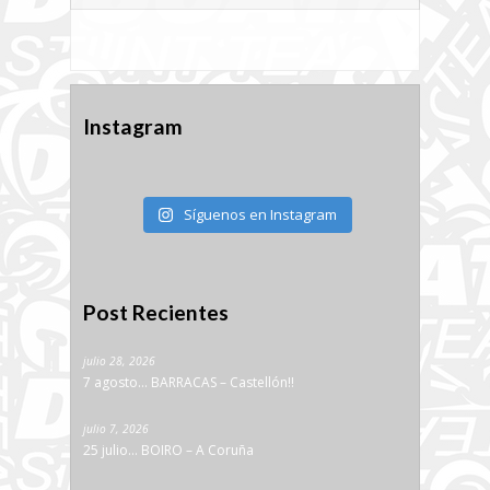
Instagram
Síguenos en Instagram
Post Recientes
julio 28, 2026
7 agosto… BARRACAS – Castellón!!
julio 7, 2026
25 julio… BOIRO – A Coruña