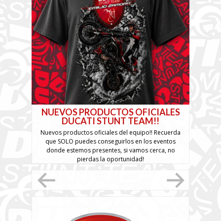
NUEVOS PRODUCTOS OFICIALES
7 ago
DUCATI STUNT TEAM!!
Barracas
Nuevos productos oficiales del equipo!! Recuerda
que un
que SOLO puedes conseguirlos en los eventos
iniciarl
donde estemos presentes, si vamos cerca, no
pierdas la oportunidad!