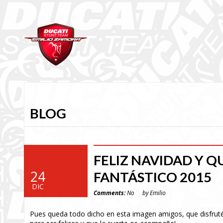
BLOG
FELIZ NAVIDAD Y Q
24
FANTÁSTICO 2015
DIC
Comments:
No
by Emilio
Pues queda todo dicho en esta imagen amigos, que disfruté