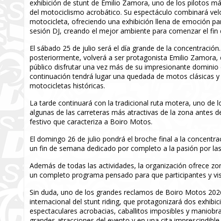
exhibición de stunt de Emilio Zamora, uno de los pilotos m
del motociclismo acrobático. Su espectáculo combinará veloc
motocicleta, ofreciendo una exhibición llena de emoción p
sesión DJ, creando el mejor ambiente para comenzar el fin
El sábado 25 de julio será el día grande de la concentración
posteriormente, volverá a ser protagonista Emilio Zamora, 
público disfrutar una vez más de su impresionante dominio 
continuación tendrá lugar una quedada de motos clásicas y 
motocicletas históricas.
La tarde continuará con la tradicional ruta motera, uno de
algunas de las carreteras más atractivas de la zona antes d
festivo que caracteriza a Boiro Motos.
El domingo 26 de julio pondrá el broche final a la concentra
un fin de semana dedicado por completo a la pasión por las
Además de todas las actividades, la organización ofrece zo
un completo programa pensado para que participantes y visit
Sin duda, uno de los grandes reclamos de Boiro Motos 2026
internacional del stunt riding, que protagonizará dos exhibic
espectaculares acrobacias, caballitos imposibles y maniobra
grandes atracciones del evento y en una cita imprescindibl