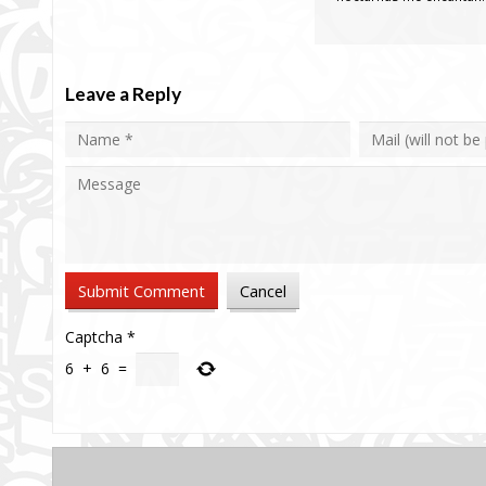
Leave a Reply
Captcha
*
6
+
6
=