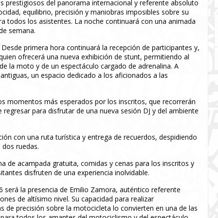
ás prestigiosos del panorama internacional y referente absoluto
idad, equilibrio, precisión y maniobras imposibles sobre su
ara todos los asistentes. La noche continuará con una animada
 de semana.
. Desde primera hora continuará la recepción de participantes y,
quien ofrecerá una nueva exhibición de stunt, permitiendo al
de la moto y de un espectáculo cargado de adrenalina. A
antiguas, un espacio dedicado a los aficionados a las
 los momentos más esperados por los inscritos, que recorrerán
e regresar para disfrutar de una nueva sesión DJ y del ambiente
ción con una ruta turística y entrega de recuerdos, despidiendo
 dos ruedas.
na de acampada gratuita, comidas y cenas para los inscritos y
antes disfruten de una experiencia inolvidable.
 será la presencia de Emilio Zamora, auténtico referente
iones de altísimo nivel. Su capacidad para realizar
s de precisión sobre la motocicleta lo convierten en una de las
e para todos los amantes del motociclismo y del espectáculo