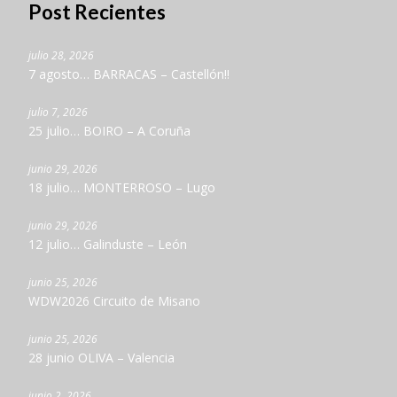
Post Recientes
julio 28, 2026
7 agosto… BARRACAS – Castellón!!
julio 7, 2026
25 julio… BOIRO – A Coruña
junio 29, 2026
18 julio… MONTERROSO – Lugo
junio 29, 2026
12 julio… Galinduste – León
junio 25, 2026
WDW2026 Circuito de Misano
junio 25, 2026
28 junio OLIVA – Valencia
junio 2, 2026