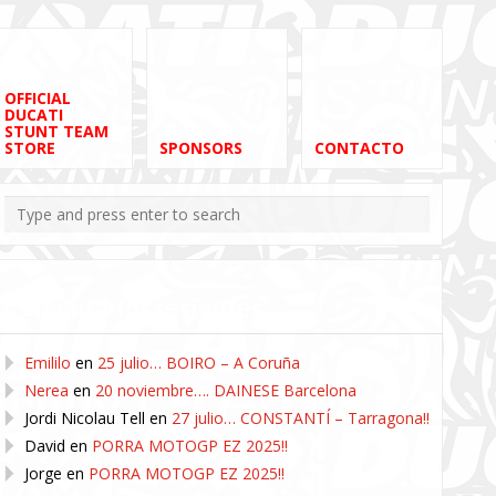
OFFICIAL
DUCATI
STUNT TEAM
STORE
SPONSORS
CONTACTO
Comentarios recientes
Emililo
en
25 julio… BOIRO – A Coruña
Nerea
en
20 noviembre…. DAINESE Barcelona
Jordi Nicolau Tell
en
27 julio… CONSTANTÍ – Tarragona!!
David
en
PORRA MOTOGP EZ 2025!!
Jorge
en
PORRA MOTOGP EZ 2025!!