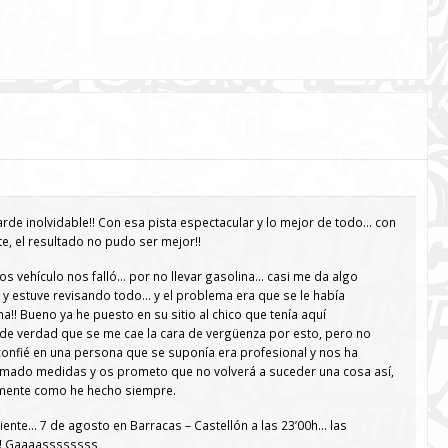
arde inolvidable!! Con esa pista espectacular y lo mejor de todo… con
e, el resultado no pudo ser mejor!!
os vehículo nos falló… por no llevar gasolina… casi me da algo
y estuve revisando todo… y el problema era que se le había
a!! Bueno ya he puesto en su sitio al chico que tenía aquí
de verdad que se me cae la cara de vergüenza por esto, pero no
 confié en una persona que se suponía era profesional y nos ha
omado medidas y os prometo que no volverá a suceder una cosa así,
lmente como he hecho siempre.
uiente… 7 de agosto en Barracas – Castellón a las 23’00h… las
!! Gaaaassssssss