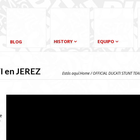
HISTORY
EQUIPO
BLOG
I en JEREZ
Estás aquí:
Home
/
OFFICIAL DUCATI STUNT TE
de
r