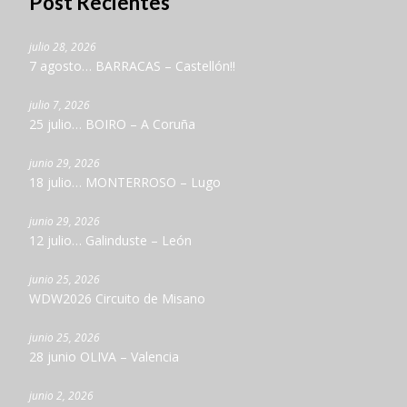
Post Recientes
julio 28, 2026
7 agosto… BARRACAS – Castellón!!
julio 7, 2026
25 julio… BOIRO – A Coruña
junio 29, 2026
18 julio… MONTERROSO – Lugo
junio 29, 2026
12 julio… Galinduste – León
junio 25, 2026
WDW2026 Circuito de Misano
junio 25, 2026
28 junio OLIVA – Valencia
junio 2, 2026