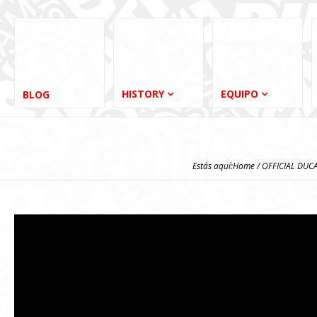
HISTORY
EQUIPO
BLOG
Estás aquí:
Home
/
OFFICIAL DUC