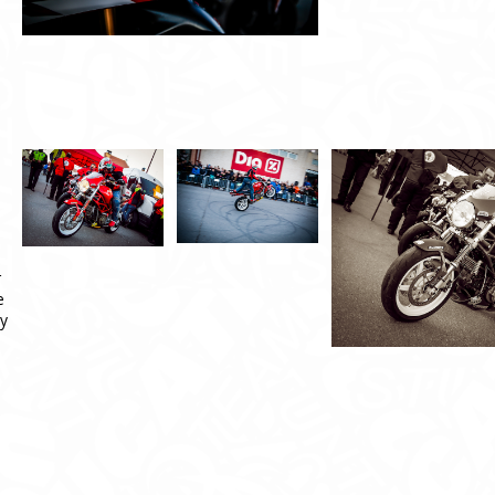
r
e
my