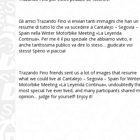
Gli amici Trazando Fino vi envian tanti immagini che han un
resume di tutto lo che va sucedere a Cantalejo – Segovia –
Spain nella Winter Motorbike Meeting «La Leyenda
Continua». Per me è il piu speziale che abbiamo vivito, e
anche tanttissima publico va dire lo steso… giudicate voi
stessi! Sperio vi piaccia!
Trazando Fino friends sent us a lot of images that resume
what we could live at Cantalejo – Segovia – Spain for Winte
Motorbike Meeting «La Leyenda Continua», undoubtedly th
most special I’ve ever lived, and many participants shared 
opinion… judge for yourself! Enjoy it!