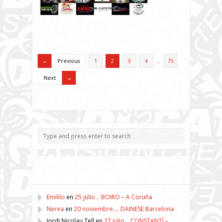
Previous
1
2
3
4
…
75
Next
Comentarios recientes
Emililo
en
25 julio… BOIRO – A Coruña
Nerea
en
20 noviembre…. DAINESE Barcelona
Jordi Nicolau Tell
en
27 julio… CONSTANTÍ –