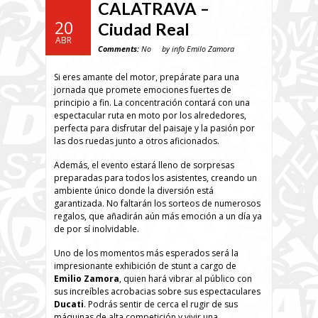
CALATRAVA –
20
Ciudad Real
ABR
Comments:
No
by info Emilo Zamora
Si eres amante del motor, prepárate para una
jornada que promete emociones fuertes de
principio a fin. La concentración contará con una
espectacular ruta en moto por los alrededores,
perfecta para disfrutar del paisaje y la pasión por
las dos ruedas junto a otros aficionados.
Además, el evento estará lleno de sorpresas
preparadas para todos los asistentes, creando un
ambiente único donde la diversión está
garantizada. No faltarán los sorteos de numerosos
regalos, que añadirán aún más emoción a un día ya
de por sí inolvidable.
Uno de los momentos más esperados será la
impresionante exhibición de stunt a cargo de
Emilio Zamora
, quien hará vibrar al público con
sus increíbles acrobacias sobre sus espectaculares
Ducati
. Podrás sentir de cerca el rugir de sus
máquinas de alta competición y vivir una