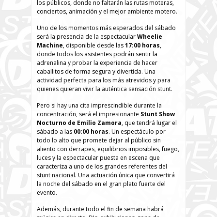
los públicos, donde no faltarán las rutas moteras,
conciertos, animación y el mejor ambiente motero.
Uno de los momentos más esperados del sábado
será la presencia de la espectacular
Wheelie
Machine
, disponible desde las
17:00 horas
,
donde todos los asistentes podrán sentir la
adrenalina y probar la experiencia de hacer
caballitos de forma segura y divertida. Una
actividad perfecta para los más atrevidos y para
quienes quieran vivir la auténtica sensación stunt.
Pero si hay una cita imprescindible durante la
concentración, será el impresionante
Stunt Show
Nocturno de Emilio Zamora
, que tendrá lugar el
sábado a las
00:00 horas
. Un espectáculo por
todo lo alto que promete dejar al público sin
aliento con derrapes, equilibrios imposibles, fuego,
luces y la espectacular puesta en escena que
caracteriza a uno de los grandes referentes del
stunt nacional. Una actuación única que convertirá
la noche del sábado en el gran plato fuerte del
evento.
Además, durante todo el fin de semana habrá