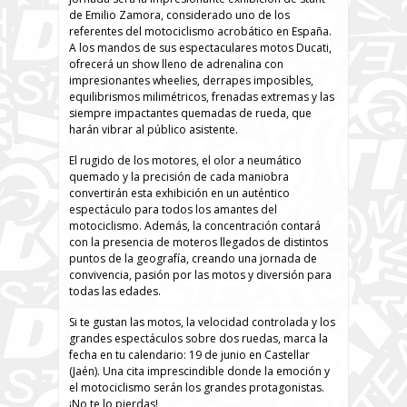
de Emilio Zamora, considerado uno de los
referentes del motociclismo acrobático en España.
A los mandos de sus espectaculares motos Ducati,
ofrecerá un show lleno de adrenalina con
impresionantes wheelies, derrapes imposibles,
equilibrismos milimétricos, frenadas extremas y las
siempre impactantes quemadas de rueda, que
harán vibrar al público asistente.
El rugido de los motores, el olor a neumático
quemado y la precisión de cada maniobra
convertirán esta exhibición en un auténtico
espectáculo para todos los amantes del
motociclismo. Además, la concentración contará
con la presencia de moteros llegados de distintos
puntos de la geografía, creando una jornada de
convivencia, pasión por las motos y diversión para
todas las edades.
Si te gustan las motos, la velocidad controlada y los
grandes espectáculos sobre dos ruedas, marca la
fecha en tu calendario: 19 de junio en Castellar
(Jaén). Una cita imprescindible donde la emoción y
el motociclismo serán los grandes protagonistas.
¡No te lo pierdas!