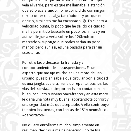
veía el verde, pero es que me llamaba la atención
que sólo acelerando, no he coincidido con ningún
otro scooter que salga tan rápido… y porque no
decirlo, a mi esto me ha encantado! 😉 En cuanto a
velocidad punta, lo poco que he salido de ciudad
me ha permitido buscarle un poco los límites y en
autovía llegue a verla sobre los 120km/h «de
marcador» supongo que reales serían un poco
menos, pero aún así, es una pasada para ser un
scooter así.
Por otro lado destacar la frenada y el
comportamiento de las suspensiones. Es un
aspecto que me fijo mucho en una moto de uso
urbano, pues bien sabéis que circular por la ciudad
es una jungla, acelera, frena de repente, baches, las
vías del tranvía… es importantísimo contar con un
buen conjunto suspensiones-frenos y en esta moto
le daría una nota muy buena, aportándote confort y
una seguridad más que aceptable. A ello contribuye
también las ruedas, con llantas de 15″ y neumáticos
«deportivos».
No quiero enrollarme mucho, simplemente en
resumen, decir que me ha parecido uno de los