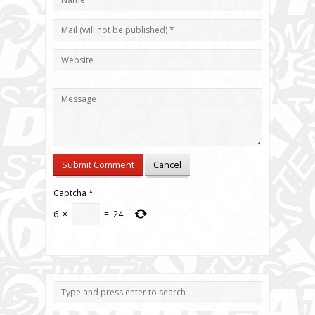
Captcha
*
6
×
=
24