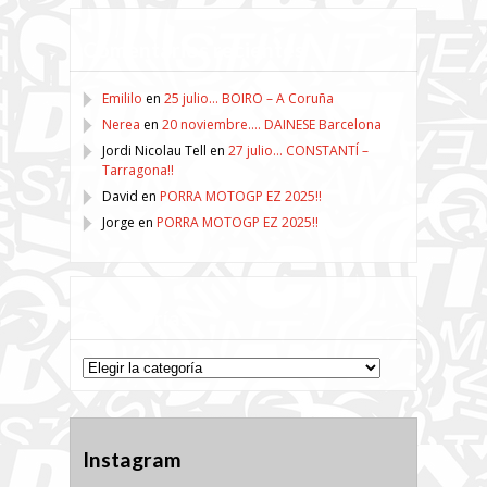
Comentarios recientes
Emililo
en
25 julio… BOIRO – A Coruña
Nerea
en
20 noviembre…. DAINESE Barcelona
Jordi Nicolau Tell
en
27 julio… CONSTANTÍ –
Tarragona!!
David
en
PORRA MOTOGP EZ 2025!!
Jorge
en
PORRA MOTOGP EZ 2025!!
Categorías
Categorías
Instagram