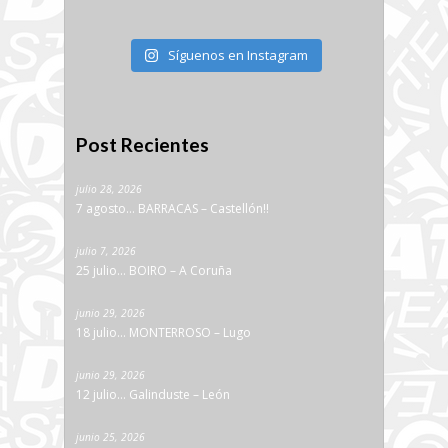
Síguenos en Instagram
Post Recientes
julio 28, 2026
7 agosto… BARRACAS – Castellón!!
julio 7, 2026
25 julio… BOIRO – A Coruña
junio 29, 2026
18 julio… MONTERROSO – Lugo
junio 29, 2026
12 julio… Galinduste – León
junio 25, 2026