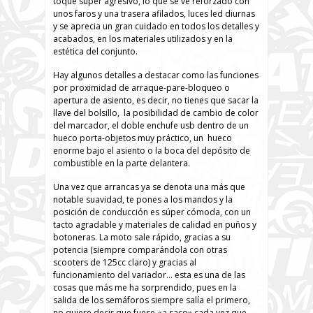
toque súper agresivo, lo que se ve reforzado con
unos faros y una trasera afilados, luces led diurnas
y se aprecia un gran cuidado en todos los detalles y
acabados, en los materiales utilizados y en la
estética del conjunto.
Hay algunos detalles a destacar como las funciones
por proximidad de arraque-pare-bloqueo o
apertura de asiento, es decir, no tienes que sacar la
llave del bolsillo, la posibilidad de cambio de color
del marcador, el doble enchufe usb dentro de un
hueco porta-objetos muy práctico, un hueco
enorme bajo el asiento o la boca del depósito de
combustible en la parte delantera.
Una vez que arrancas ya se denota una más que
notable suavidad, te pones a los mandos y la
posición de conducción es súper cómoda, con un
tacto agradable y materiales de calidad en puños y
botoneras. La moto sale rápido, gracias a su
potencia (siempre comparándola con otras
scooters de 125cc claro) y gracias al
funcionamiento del variador… esta es una de las
cosas que más me ha sorprendido, pues en la
salida de los semáforos siempre salía el primero,
no quiere decir que fuese «a saco» cada vez que