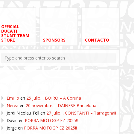
OFFICIAL
DUCATI
STUNT TEAM
STORE
SPONSORS
CONTACTO
Comentarios recientes
Emililo
en
25 julio… BOIRO – A Coruña
Nerea
en
20 noviembre…. DAINESE Barcelona
Jordi Nicolau Tell
en
27 julio… CONSTANTÍ – Tarragona!!
David
en
PORRA MOTOGP EZ 2025!!
Jorge
en
PORRA MOTOGP EZ 2025!!