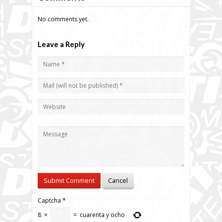
No comments yet.
Leave a Reply
Captcha
*
8
×
=
cuarenta y ocho