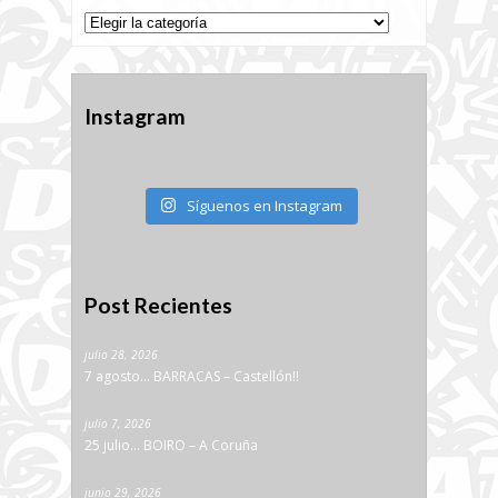
Categorías
Instagram
Síguenos en Instagram
Post Recientes
julio 28, 2026
7 agosto… BARRACAS – Castellón!!
julio 7, 2026
25 julio… BOIRO – A Coruña
junio 29, 2026