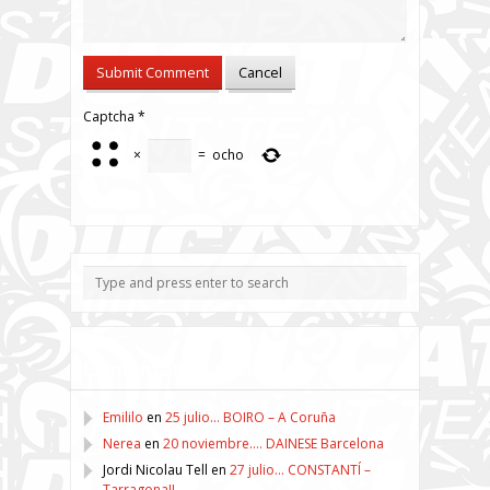
Captcha
*
×
=
ocho
Comentarios recientes
Emililo
en
25 julio… BOIRO – A Coruña
Nerea
en
20 noviembre…. DAINESE Barcelona
Jordi Nicolau Tell
en
27 julio… CONSTANTÍ –
Tarragona!!