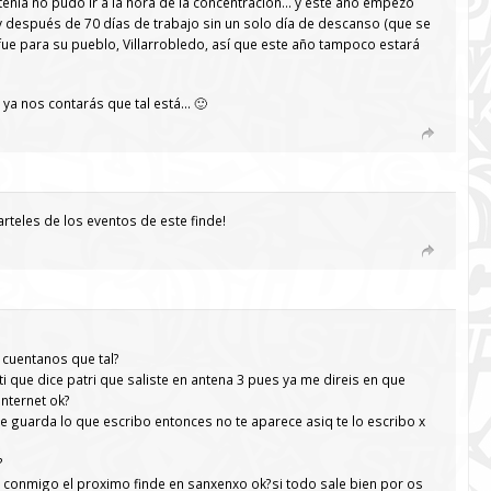
e tenía no pudo ir a la hora de la concentración… y este año empezó
 y después de 70 días de trabajo sin un solo día de descanso (que se
fue para su pueblo, Villarrobledo, así que este año tampoco estará
 ya nos contarás que tal está… 🙂
rteles de los eventos de este finde!
o cuentanos que tal?
enti que dice patri que saliste en antena 3 pues ya me direis en que
nternet ok?
me guarda lo que escribo entonces no te aparece asiq te lo escribo x
?
nta conmigo el proximo finde en sanxenxo ok?si todo sale bien por os