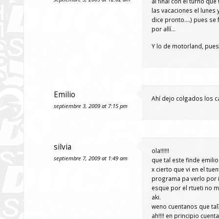
al final con el turno qu
las vacaciones el lunes
dice pronto….) pues se 
por allí…
Y lo de motorland, pues
Emilio
Ahí dejo colgados los ca
septiembre 3, 2009 at 7:15 pm
silvia
ola!!!!!!
septiembre 7, 2009 at 1:49 am
que tal este finde emili
x cierto que vi en el tu
programa pa verlo por i
esque por el rtueti no 
aki.
weno cuentanos que tal
ah!!!! en principio cue