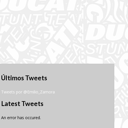
Últimos Tweets
Tweets por @Emilio_Zamora
Latest Tweets
An error has occured.