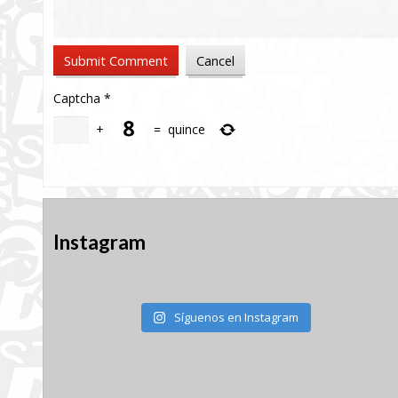
Captcha
*
+
=
quince
Instagram
Síguenos en Instagram