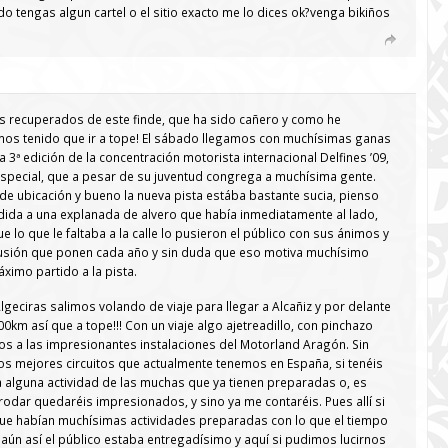
o tengas algun cartel o el sitio exacto me lo dices ok?venga bikiños
mos recuperados de este finde, que ha sido cañero y como he
s tenido que ir a tope! El sábado llegamos con muchísimas ganas
a 3ª edición de la concentración motorista internacional Delfines ’09,
special, que a pesar de su juventud congrega a muchísima gente.
e ubicación y bueno la nueva pista estába bastante sucia, pienso
ida a una explanada de alvero que había inmediatamente al lado,
 lo que le faltaba a la calle lo pusieron el público con sus ánimos y
ilusión que ponen cada año y sin duda que eso motiva muchísimo
áximo partido a la pista.
geciras salimos volando de viaje para llegar a Alcañiz y por delante
km así que a tope!!! Con un viaje algo ajetreadillo, con pinchazo
itos a las impresionantes instalaciones del Motorland Aragón. Sin
s mejores circuitos que actualmente tenemos en España, si tenéis
a alguna actividad de las muchas que ya tienen preparadas o, es
rodar quedaréis impresionados, y sino ya me contaréis. Pues allí si
ue habían muchísimas actividades preparadas con lo que el tiempo
aún así el público estaba entregadísimo y aquí si pudimos lucirnos