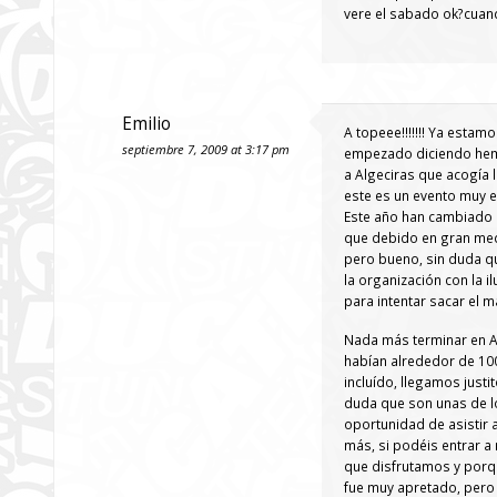
vere el sabado ok?cuand
Emilio
A topeee!!!!!!! Ya esta
septiembre 7, 2009 at 3:17 pm
empezado diciendo hemo
a Algeciras que acogía l
este es un evento muy e
Este año han cambiado d
que debido en gran med
pero bueno, sin duda que
la organización con la 
para intentar sacar el m
Nada más terminar en Al
habían alrededor de 1000
incluído, llegamos just
duda que son unas de lo
oportunidad de asistir 
más, si podéis entrar a 
que disfrutamos y porq
fue muy apretado, pero 