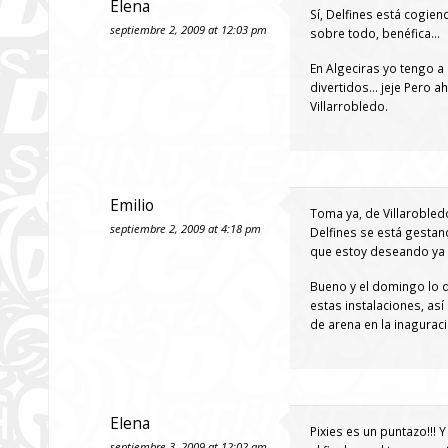
Elena
Sí, Delfines está cogi
septiembre 2, 2009 at 12:03 pm
sobre todo, benéfica…
En Algeciras yo tengo a
divertidos… jeje Pero a
Villarrobledo.
Emilio
Toma ya, de Villaroble
septiembre 2, 2009 at 4:18 pm
Delfines se está gesta
que estoy deseando ya q
Bueno y el domingo lo 
estas instalaciones, así
de arena en la inaguraci
Elena
Pixies es un puntazo!!!
septiembre 3, 2009 at 12:02 am