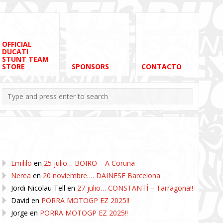
OFFICIAL
DUCATI
STUNT TEAM
STORE
SPONSORS
CONTACTO
Comentarios recientes
Emililo
en
25 julio… BOIRO – A Coruña
Nerea
en
20 noviembre…. DAINESE Barcelona
Jordi Nicolau Tell
en
27 julio… CONSTANTÍ – Tarragona!!
David
en
PORRA MOTOGP EZ 2025!!
Jorge
en
PORRA MOTOGP EZ 2025!!