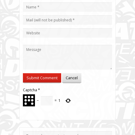
Captcha
*
−
=
1