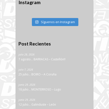
Instagram
Síguenos en Instagram
Post Recientes
julio 28, 2026
7 agosto… BARRACAS – Castellón!!
julio 7, 2026
25 julio… BOIRO – A Coruña
junio 29, 2026
18 julio… MONTERROSO – Lugo
junio 29, 2026
12 julio… Galinduste – León