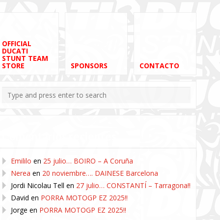
OFFICIAL
DUCATI
STUNT TEAM
STORE
SPONSORS
CONTACTO
Comentarios recientes
Emililo
en
25 julio… BOIRO – A Coruña
Nerea
en
20 noviembre…. DAINESE Barcelona
Jordi Nicolau Tell
en
27 julio… CONSTANTÍ – Tarragona!!
David
en
PORRA MOTOGP EZ 2025!!
Jorge
en
PORRA MOTOGP EZ 2025!!