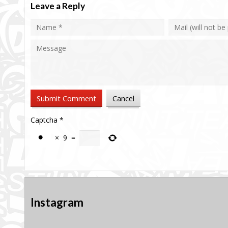
Leave a Reply
Captcha
*
×
9
=
Instagram