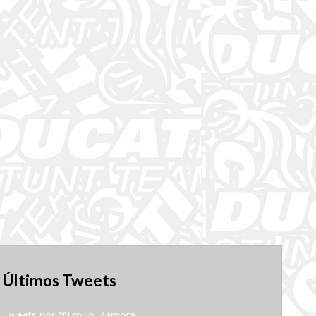
Últimos Tweets
Tweets por @Emilio_Zamora