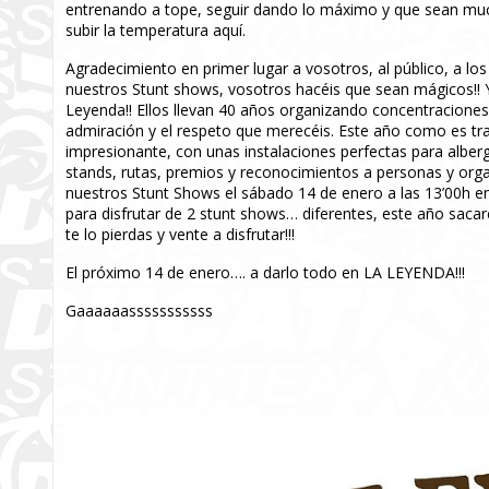
entrenando a tope, seguir dando lo máximo y que sean mu
subir la temperatura aquí.
Agradecimiento en primer lugar a vosotros, al público, a l
nuestros Stunt shows, vosotros hacéis que sean mágicos!! 
Leyenda!! Ellos llevan 40 años organizando concentracione
admiración y el respeto que merecéis. Este año como es tra
impresionante, con unas instalaciones perfectas para alberg
stands, rutas, premios y reconocimientos a personas y or
nuestros Stunt Shows el sábado 14 de enero a las 13’00h e
para disfrutar de 2 stunt shows… diferentes, este año saca
te lo pierdas y vente a disfrutar!!!
El próximo 14 de enero…. a darlo todo en LA LEYENDA!!!
Gaaaaaasssssssssss