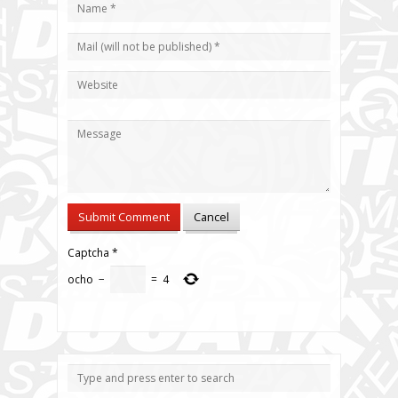
Captcha
*
ocho
−
=
4