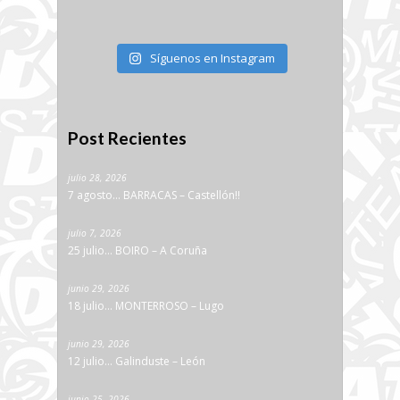
Síguenos en Instagram
Post Recientes
julio 28, 2026
7 agosto… BARRACAS – Castellón!!
julio 7, 2026
25 julio… BOIRO – A Coruña
junio 29, 2026
18 julio… MONTERROSO – Lugo
junio 29, 2026
12 julio… Galinduste – León
junio 25, 2026