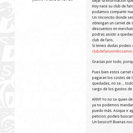
dejar la informacion q
Hoy nace su club de fa
podamos compartir nues
Un rinconcito donde ser
obtengan un carnet de s
descuentos en merchand
podras asistir a quedad
club de fans.
Si teneis dudas podeis 
clubdefansemiliozamo
Gracias por todo, porq
Pues bien estos carnet c
pagaran los costes de 
quedadas, no se…. todo
cargo de los gastos de 
Ahh!!! Yo no se quien d
ya no podemos mandar m
puedo más. Asique ir ag
peticion, podeis buscarno
Un besico!!! Buenas noc