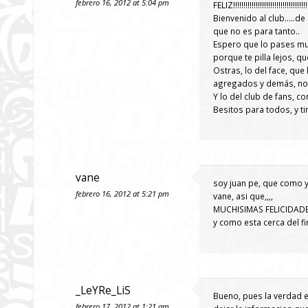
febrero 16, 2012 at 5:04 pm
FELIZ!!!!!!!!!!!!!!!!!!!!!!!!!!!!!!!!!!!!
Bienvenido al club…..de 
que no es para tanto..
Espero que lo pases muy
porque te pilla lejos, que
Ostras, lo del face, que
agregados y demás, no m
Y lo del club de fans, 
Besitos para todos, y tir
vane
soy juan pe, que como y
febrero 16, 2012 at 5:21 pm
vane, asi que,,,,
MUCHISIMAS FELICIDADES¡¡¡¡¡¡¡¡¡
y como esta cerca del 
_LeYRe_LiS
Bueno, pues la verdad e
febrero 17, 2012 at 1:21 am