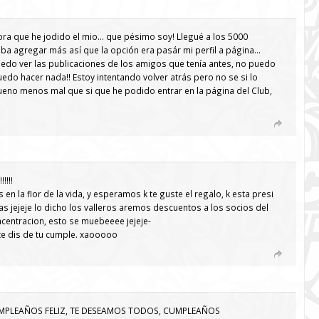
ora que he jodido el mio… que pésimo soy! Llegué a los 5000
ba agregar más así que la opción era pasár mi perfil a página…
edo ver las publicaciones de los amigos que tenía antes, no puedo
edo hacer nada!! Estoy intentando volver atrás pero no se si lo
ueno menos mal que si que he podido entrar en la página del Club,
!!!!
en la flor de la vida, y esperamos k te guste el regalo, k esta presi
as jejeje lo dicho los valleros aremos descuentos a los socios del
ncentracion, esto se muebeeee jejeje-
te dis de tu cumple. xaooooo
MPLEAÑOS FELIZ, TE DESEAMOS TODOS, CUMPLEAÑOS