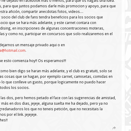
ue he dejado en facebook mas o menos, para que os hagais una idea.
ns, para que juntos podamos darle más promocion y apoyo, para que
tra afición, compartir anecdotas fotos, videos….
 socio del club de fans tendra beneficios para los socios que
ocio que se hara más adelante, y este carnet contara con
ising, en inscripciones de algunas concentraciones moteras,
as y como no, participar en concursos que solo realizaremos en el
dejarnos un mensaje privado aqui o en
ra@hotmail.com
.
ue esto comienza hoy!! Os esperamos!!!
omo bien digo se haran más adelante, y el club es gratuiti, solo se
las cosas que se hagan, por ejemplo carnet, camisetas, comidas en
 lo que conlleve un gasto, porque logicamente no puedo hacer
todos los socios.
e las dos, pero hemos petado el face con las sugerencias de amistad,
ás en dos dias, jejeje, alguna suelta me ha dejado, pero ya no
redanadoros los que no teneis petición, que no necesitais la
s por el link. jejejeje.
hes!!