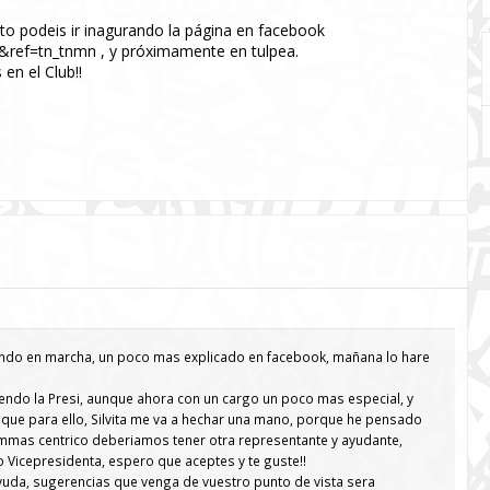
o podeis ir inagurando la página en facebook
ref=tn_tnmn , y próximamente en tulpea.
en el Club!!
ando en marcha, un poco mas explicado en facebook, mañana lo hare
endo la Presi, aunque ahora con un cargo un poco mas especial, y
que para ello, Silvita me va a hechar una mano, porque he pensado
 mmas centrico deberiamos tener otra representante y ayudante,
o Vicepresidenta, espero que aceptes y te guste!!
yuda, sugerencias que venga de vuestro punto de vista sera