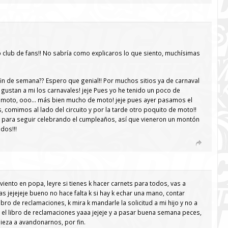
club de fans!! No sabría como explicaros lo que siento, muchísimas
 fin de semana?? Espero que genial!! Por muchos sitios ya de carnaval
gustan a mi los carnavales! jeje Pues yo he tenido un poco de
e moto, ooo… más bien mucho de moto! jeje pues ayer pasamos el
 comimos al lado del circuito y por la tarde otro poquito de moto!!
ara seguir celebrando el cumpleaños, así que vieneron un montón
dos!!!
 viento en popa, leyre si tienes k hacer carnets para todos, vas a
as jejejeje bueno no hace falta k si hay k echar una mano, contar
ibro de reclamaciones, k mira k mandarle la solicitud a mi hijo y no a
s el libro de reclamaciones yaaa jejeje y a pasar buena semana peces,
pieza a avandonarnos, por fin.