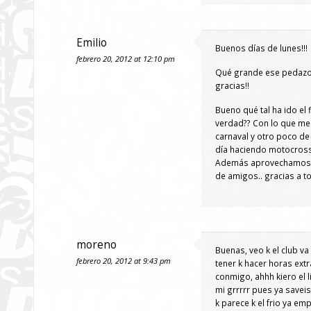
Emilio
Buenos días de lunes!!!
febrero 20, 2012 at 12:10 pm
Qué grande ese pedazo 
gracias!!
Bueno qué tal ha ido el
verdad?? Con lo que me 
carnaval y otro poco d
día haciendo motocross,
Además aprovechamos p
de amigos.. gracias a to
moreno
Buenas, veo k el club va
febrero 20, 2012 at 9:43 pm
tener k hacer horas extr
conmigo, ahhh kiero el l
mi grrrrr pues ya savei
k parece k el frio ya em