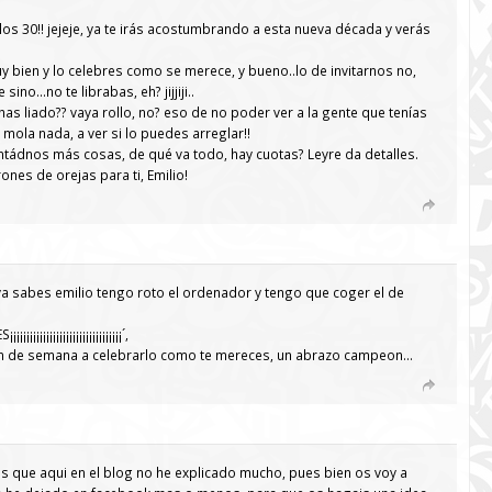
los 30!! jejeje, ya te irás acostumbrando a esta nueva década y verás
 bien y lo celebres como se merece, y bueno..lo de invitarnos no,
 sino…no te librabas, eh? jijjiji..
 has liado?? vaya rollo, no? eso de no poder ver a la gente que tenías
ola nada, a ver si lo puedes arreglar!!
contádnos más cosas, de qué va todo, hay cuotas? Leyre da detalles.
ones de orejas para ti, Emilio!
a sabes emilio tengo roto el ordenador y tengo que coger el de
¡¡¡¡¡¡¡¡¡¡¡¡¡¡¡¡¡¡¡¡¡¡¡¡¡´,
fin de semana a celebrarlo como te mereces, un abrazo campeon…
s que aqui en el blog no he explicado mucho, pues bien os voy a