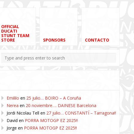
OFFICIAL
DUCATI
STUNT TEAM
STORE
SPONSORS
CONTACTO
Comentarios recientes
Emililo
en
25 julio… BOIRO – A Coruña
Nerea
en
20 noviembre…. DAINESE Barcelona
Jordi Nicolau Tell
en
27 julio… CONSTANTÍ – Tarragona!!
David
en
PORRA MOTOGP EZ 2025!!
Jorge
en
PORRA MOTOGP EZ 2025!!