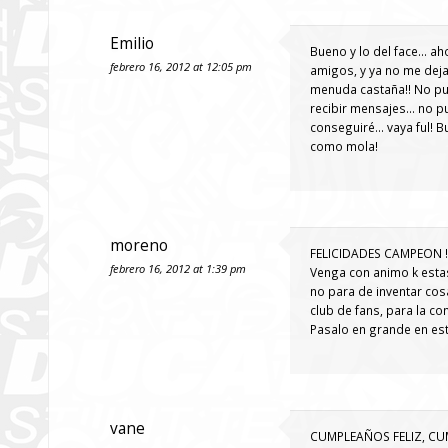
Emilio
Bueno y lo del face… ah
febrero 16, 2012 at 12:05 pm
amigos, y ya no me deja
menuda castaña!! No pu
recibir mensajes… no pu
conseguiré… vaya ful! B
como mola!
moreno
FELICIDADES CAMPEON !!!
febrero 16, 2012 at 1:39 pm
Venga con animo k estas 
no para de inventar cos
club de fans, para la co
Pasalo en grande en es
vane
CUMPLEAÑOS FELIZ, CU