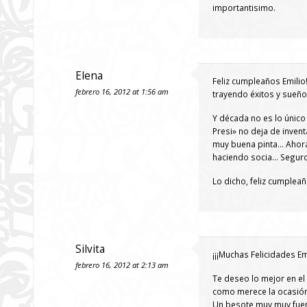
importantisimo.
Elena
Feliz cumpleaños Emilio
febrero 16, 2012 at 1:56 am
trayendo éxitos y sueño
Y década no es lo único
Presi» no deja de inven
muy buena pinta… Ahora 
haciendo socia… Segur
Lo dicho, feliz cumplea
Silvita
¡¡¡Muchas Felicidades Emi
febrero 16, 2012 at 2:13 am
Te deseo lo mejor en el
como merece la ocasión
Un besote muy muy fuer