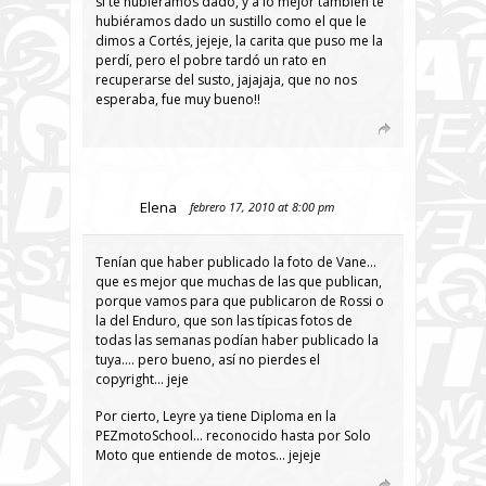
si te hubiéramos dado, y a lo mejor también te
hubiéramos dado un sustillo como el que le
dimos a Cortés, jejeje, la carita que puso me la
perdí, pero el pobre tardó un rato en
recuperarse del susto, jajajaja, que no nos
esperaba, fue muy bueno!!
Elena
febrero 17, 2010 at 8:00 pm
Tenían que haber publicado la foto de Vane…
que es mejor que muchas de las que publican,
porque vamos para que publicaron de Rossi o
la del Enduro, que son las típicas fotos de
todas las semanas podían haber publicado la
tuya…. pero bueno, así no pierdes el
copyright… jeje
Por cierto, Leyre ya tiene Diploma en la
PEZmotoSchool… reconocido hasta por Solo
Moto que entiende de motos… jejeje