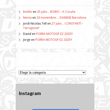
Comentarios recientes
Emililo
en
25 julio… BOIRO – A Coruña
Nerea
en
20 noviembre…. DAINESE Barcelona
Jordi Nicolau Tell
en
27 julio… CONSTANTÍ –
Tarragona!!
David
en
PORRA MOTOGP EZ 2025!!
Jorge
en
PORRA MOTOGP EZ 2025!!
Categorías
Categorías
Instagram