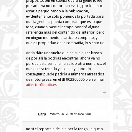
propósito, ten en cuenta que si la gente lo lee
por aquí ya no compra la revista, por lo tanto
estaría perjudicando a la publicación,
evidentemente sólo ponemos la portada para
que la gente la pueda comprar, que es lo que
toca, cuando pase el tiempo pondré alguna
referencia más del contenido del interior, pero
en ningún momento el artículo completo, ya
que es propiedad de la compañía, lo siento tío.
Anda dáte una vuelta que en cualquier kiosco
de por allí la podrías encontrar, ahora ya no
porque esta semana ha salido otro número… el
que quiera tenerla y no la haya podido
conseguir puede pedirla a números atrasados
de motorpress, en el tlf 902360666 o en el mail
attlector@mpib.es
ultra
febrero 20, 2010 at 10:49 am
no si el reportaje de la hiper la tengo, la que n