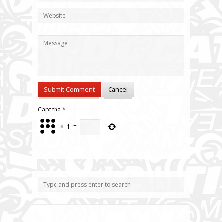
Captcha
*
×
1
=