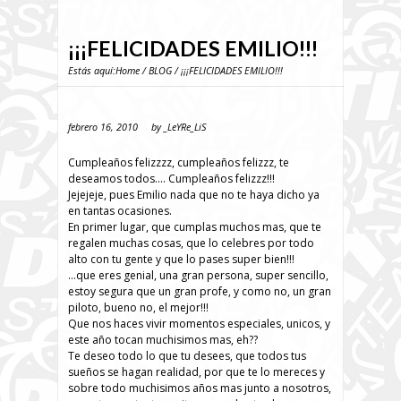
¡¡¡FELICIDADES EMILIO!!!
Estás aquí:
Home
/
BLOG
/ ¡¡¡FELICIDADES EMILIO!!!
febrero 16, 2010
by
_LeYRe_LiS
Cumpleaños felizzzz, cumpleaños felizzz, te
deseamos todos…. Cumpleaños felizzz!!!
Jejejeje, pues Emilio nada que no te haya dicho ya
en tantas ocasiones.
En primer lugar, que cumplas muchos mas, que te
regalen muchas cosas, que lo celebres por todo
alto con tu gente y que lo pases super bien!!!
…que eres genial, una gran persona, super sencillo,
estoy segura que un gran profe, y como no, un gran
piloto, bueno no, el mejor!!!
Que nos haces vivir momentos especiales, unicos, y
este año tocan muchisimos mas, eh??
Te deseo todo lo que tu desees, que todos tus
sueños se hagan realidad, por que te lo mereces y
sobre todo muchisimos años mas junto a nosotros,