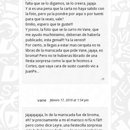
falta que se lo digamos, se lo creera, jajaja.
Y si es una pena que la carta no haya salido con
la foto, pero ya la pondre por aqui o por tuenti
para que la veais, vale?
Emilio, espero que te guste!!!
Y joooo, la foto que se la curro mi Vane, que
me ayudo muchiiiisiimo, deberian de haberla
publicado, esta genial!!! Ya la vereis!!
Por cierto, si llegas a estar mas cerquita no te
libras de la mariscada que pide Vane, jajaja, es
broma!! Pero no te hubieras librado de una
fiesta sorpresa como la que le hicimos a
Cortes, que vaya cara de susto cuando vio a
JuanPe…
vane
febrero 17, 2010 at 1:54 pm
Jajajajajaja, lo de la mariscada fue de broma,
eh? si precisamente a mi el marisco ni fú ni fá!!!
pero como dice Leyre..una fiestecilla sorpresa