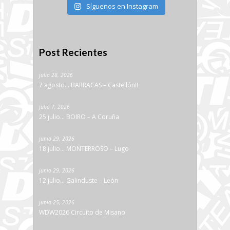
Síguenos en Instagram
Post Recientes
julio 28, 2026
7 agosto… BARRACAS – Castellón!!
julio 7, 2026
25 julio… BOIRO – A Coruña
junio 29, 2026
18 julio… MONTERROSO – Lugo
junio 29, 2026
12 julio… Galinduste – León
junio 25, 2026
WDW2026 Circuito de Misano