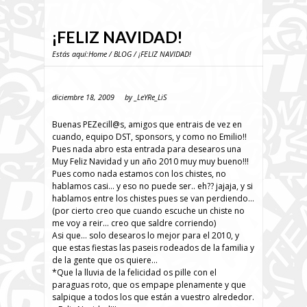
¡FELIZ NAVIDAD!
Estás aquí:
Home
/
BLOG
/ ¡FELIZ NAVIDAD!
diciembre 18, 2009
by
_LeYRe_LiS
Buenas PEZecill@s, amigos que entrais de vez en
cuando, equipo DST, sponsors, y como no Emilio!!
Pues nada abro esta entrada para desearos una
Muy Feliz Navidad y un año 2010 muy muy bueno!!!
Pues como nada estamos con los chistes, no
hablamos casi… y eso no puede ser.. eh?? jajaja, y si
hablamos entre los chistes pues se van perdiendo…
(por cierto creo que cuando escuche un chiste no
me voy a reir… creo que saldre corriendo)
Asi que… solo desearos lo mejor para el 2010, y
que estas fiestas las paseis rodeados de la familia y
de la gente que os quiere…
*Que la lluvia de la felicidad os pille con el
paraguas roto, que os empape plenamente y que
salpique a todos los que están a vuestro alrededor.