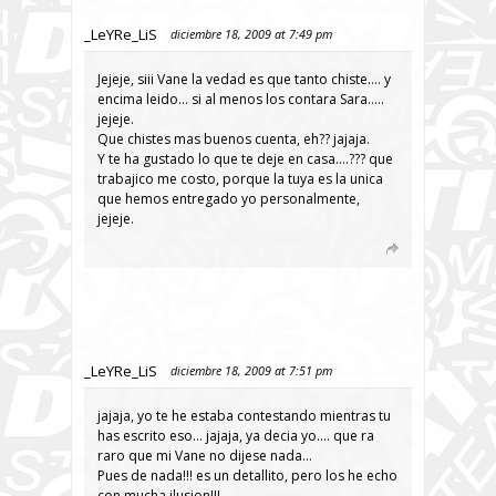
_LeYRe_LiS
diciembre 18, 2009 at 7:49 pm
Jejeje, siii Vane la vedad es que tanto chiste…. y
encima leido… si al menos los contara Sara…..
jejeje.
Que chistes mas buenos cuenta, eh?? jajaja.
Y te ha gustado lo que te deje en casa….??? que
trabajico me costo, porque la tuya es la unica
que hemos entregado yo personalmente,
jejeje.
_LeYRe_LiS
diciembre 18, 2009 at 7:51 pm
jajaja, yo te he estaba contestando mientras tu
has escrito eso… jajaja, ya decia yo…. que ra
raro que mi Vane no dijese nada…
Pues de nada!!! es un detallito, pero los he echo
con mucha ilusion!!!