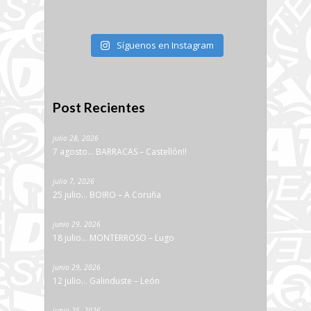
Síguenos en Instagram
Post Recientes
julio 28, 2026
7 agosto… BARRACAS – Castellón!!
julio 7, 2026
25 julio… BOIRO – A Coruña
junio 29, 2026
18 julio… MONTERROSO – Lugo
junio 29, 2026
12 julio… Galinduste – León
junio 25, 2026