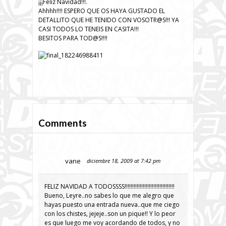
¡¡¡Feliz Navidad!!!.
Ahhhh!!!! ESPERO QUE OS HAYA GUSTADO EL
DETALLITO QUE HE TENIDO CON VOSOTR@S!!! YA
CASI TODOS LO TENEIS EN CASITA!!!
BESITOS PARA TOD@S!!!!
Comments
vane
diciembre 18, 2009 at 7:42 pm
FELIZ NAVIDAD A TODOSSSS!!!!!!!!!!!!!!!!!!!!!!!!!!!!!!!!!
Bueno, Leyre..no sabes lo que me alegro que
hayas puesto una entrada nueva..que me ciego
con los chistes, jejeje..son un pique!! Y lo peor
es que luego me voy acordando de todos, y no