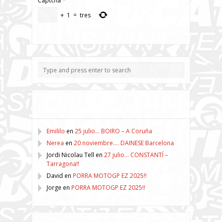
Captcha
*
+
1
=
tres
Comentarios recientes
Emililo
en
25 julio… BOIRO – A Coruña
Nerea
en
20 noviembre…. DAINESE Barcelona
Jordi Nicolau Tell
en
27 julio… CONSTANTÍ –
Tarragona!!
David
en
PORRA MOTOGP EZ 2025!!
Jorge
en
PORRA MOTOGP EZ 2025!!