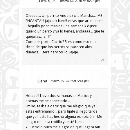
_LeYRe_LiS
marzo 18, 2010 at 10:16 pm
Oleeee…. Un perrito Andaluz x la Mancha…. ME
ENCANTA!!! jajaja, k bien!! veras que arte tiene!!!
Chiquillo poco mas de una semana k dijiste
quiero un perro y ya lo tienes, andaaaa… que te
quejaras… eh??
Como se porta Cuccio? Si es como eso que
dicen de que los perros se parecen alos
dueños…. sera nerviosillo, jejeje.
Elena
marzo 25, 2010 at 5:41 pm
Holaaa!! Llevo dos semanas en Martos y
apenas me he conectado…
Emilio, te iba a decir que me alegro que ya
estés entrenando… pero fijate si llego tarde
que ya hasta has hecho alguna exhibición… Me
alegro que esa rodilla ya esté bien..
Y Cucciolo pues me alegro de que llegara tan