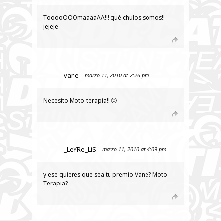
TooooOOOmaaaaAA!!! qué chulos somos!!
jejeje
vane
marzo 11, 2010 at 2:26 pm
Necesito Moto-terapia!! 🙁
_LeYRe_LiS
marzo 11, 2010 at 4:09 pm
y ese quieres que sea tu premio Vane? Moto-
Terapia?