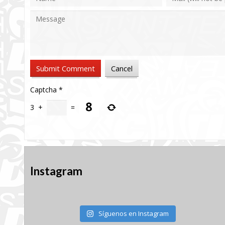
Captcha
*
3
+
=
Instagram
Síguenos en Instagram