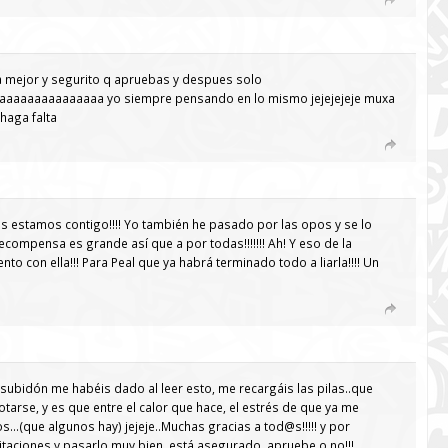
la mejor y segurito q apruebas y despues solo
aaaaaaaaaaaaaaa yo siempre pensando en lo mismo jejejejeje muxa
haga falta
Todos estamos contigo!!!! Yo también he pasado por las opos y se lo
ecompensa es grande así que a por todas!!!!!!! Ah! Y eso de la
nto con ella!!! Para Peal que ya habrá terminado todo a liarla!!!! Un
 subidón me habéis dado al leer esto, me recargáis las pilas..que
arse, y es que entre el calor que hace, el estrés de que ya me
s…(que algunos hay) jejeje..Muchas gracias a tod@s!!!!! y por
vitaciones y pasarlo muy bien, está asegurado, apruebe o no!!!