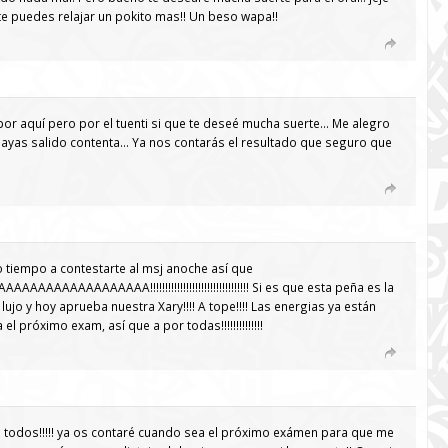
e puedes relajar un pokito mas!! Un beso wapa!!
por aquí pero por el tuenti si que te deseé mucha suerte… Me alegro
hayas salido contenta… Ya nos contarás el resultado que seguro que
o tiempo a contestarte al msj anoche así que
AAAAAAAAAAAA!!!!!!!!!!!!!!!!!!!!!!!!!!!!!!!!! Si es que esta peña es la
e lujo y hoy aprueba nuestra Xary!!!! A tope!!!! Las energias ya están
el próximo exam, así que a por todas!!!!!!!!!!!!!!
a todos!!!!! ya os contaré cuando sea el próximo exámen para que me