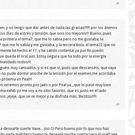
n, y os tengo que dar antes de nada las gracias!!!!!! por los ánimos
s días de estrés y tensión..que sois los mejores!!! Bueno, pues
 la primera el tema7, que me lo sabía pero no me gustaba, la
 que me lo sabía y me gustaba, y la tercera bola, el tema22 que no
mente he hecho el 17, y he salido contenta! ya por fin puedo
e queda el oral aún. Estoy segura que ha sido por la energía
 mandado todos!!!
eguéis muy cansados..y si es que si, pues que descanséis, que vaya
mo no pude dormir anoche de la tensión por el examen,me acordaba
a próxima en Peal!!!
s veremos pronto,por Jaén o por Peal ya,,,que lo pasé muy bien
ma exhib yo me voy a mi sitio favorito, que es justo en el lado
s..jejeje, que se ve mejor y se disfruta más..Besitos!!!!!
ra desearte suerte Vane… joo 🙁 Pero bueno por lo que nos has
do nada mal! Pero bueno te desearé mucha suerte para el oral!! jeje