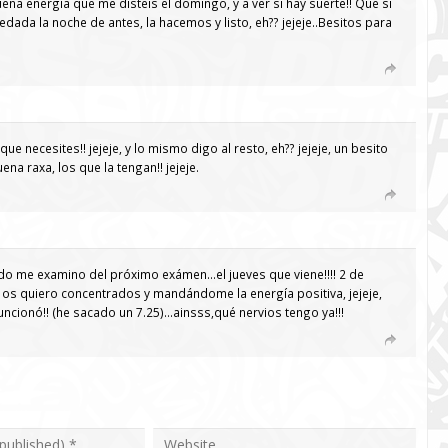
buena energía que me disteis el domingo, y a ver si hay suerte!! Que si
dada la noche de antes, la hacemos y listo, eh?? jejeje..Besitos para
e necesites!! jejeje, y lo mismo digo al resto, eh?? jejeje, un besito
uena raxa, los que la tengan!! jejeje.
do me examino del próximo exámen…el jueves que viene!!!! 2 de
vo os quiero concentrados y mandándome la energía positiva, jejeje,
uncionó!! (he sacado un 7.25)…ainsss,qué nervios tengo ya!!!