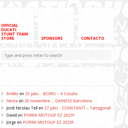
OFFICIAL
DUCATI
STUNT TEAM
STORE
SPONSORS
CONTACTO
Comentarios recientes
Emililo
en
25 julio… BOIRO – A Coruña
Nerea
en
20 noviembre…. DAINESE Barcelona
Jordi Nicolau Tell
en
27 julio… CONSTANTÍ – Tarragona!!
David
en
PORRA MOTOGP EZ 2025!!
Jorge
en
PORRA MOTOGP EZ 2025!!