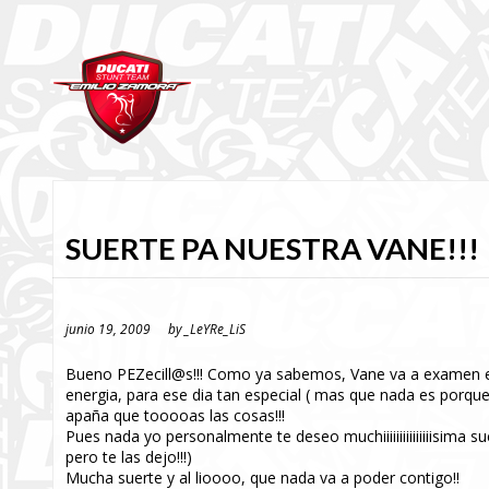
SUERTE PA NUESTRA VANE!!!
junio 19, 2009
by
_LeYRe_LiS
Bueno PEZecill@s!!! Como ya sabemos, Vane va a examen e
energia, para ese dia tan especial ( mas que nada es porque
apaña que tooooas las cosas!!!
Pues nada yo personalmente te deseo muchiiiiiiiiiiiiiiisima
pero te las dejo!!!)
Mucha suerte y al lioooo, que nada va a poder contigo!!