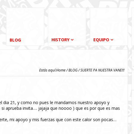
HISTORY
EQUIPO
BLOG
Estás aquí:
Home
/
BLOG
/ SUERTE PA NUESTRA VANE!!!
l dia 21, y como no pues le mandamos nuestro apoyo y
 si aprueba invita…. jajaja que noooo ) que es por que es mas
 suerte, mi apoyo y mis fuerzas que con este calor son pocas…