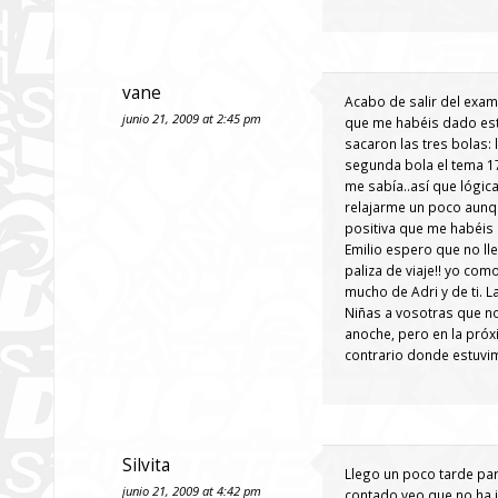
vane
Acabo de salir del exame
junio 21, 2009 at 2:45 pm
que me habéis dado esto
sacaron las tres bolas:
segunda bola el tema 17
me sabía..así que lógica
relajarme un poco aunqu
positiva que me habéis
Emilio espero que no ll
paliza de viaje!! yo co
mucho de Adri y de ti. L
Niñas a vosotras que no
anoche, pero en la próxi
contrario donde estuvimo
Silvita
Llego un poco tarde pa
junio 21, 2009 at 4:42 pm
contado veo que no ha i