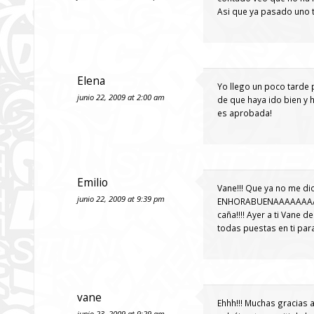
Asi que ya pasado uno t
Elena
Yo llego un poco tarde 
junio 22, 2009 at 2:00 am
de que haya ido bien y 
es aprobada!
Emilio
Vane!!! Que ya no me di
junio 22, 2009 at 9:39 pm
ENHORABUENAAAAAAAAAAAAAA
caña!!!! Ayer a ti Vane d
todas puestas en ti para 
vane
Ehhh!!! Muchas gracias 
junio 23, 2009 at 9:29 am