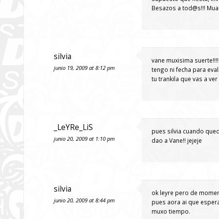
Besazos a tod@s!!! M
silvia
vane muxisima suerte!!
junio 19, 2009 at 8:12 pm
tengo ni fecha para eval
tu trankila que vas a v
_LeYRe_LiS
pues silvia cuando que
junio 20, 2009 at 1:10 pm
dao a Vane!! jejeje
silvia
ok leyre pero de moment
junio 20, 2009 at 8:44 pm
pues aora ai que espera
muxo tiempo.