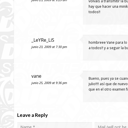
volváis a transmitir la 
hay que hacer una minike
todos!!
_LeYRe_LiS
hombreee Vane para lo qu
junio 23, 2009 at 7:30 pm
a todos!! y a seguir la b
vane
Bueno, pues ya se cuan
junio 25, 2009 at 9:36 pm
julio!!!! así que de nue
que en el otro examen f
Leave a Reply