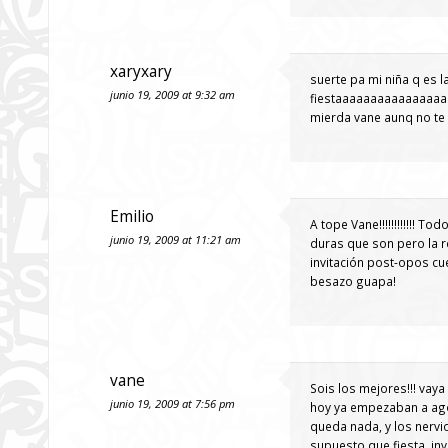
xaryxary
suerte pa mi niña q es 
junio 19, 2009 at 9:32 am
fiestaaaaaaaaaaaaaaaa
mierda vane aunq no te 
Emilio
A tope Vane!!!!!!!!!!!! 
junio 19, 2009 at 11:21 am
duras que son pero la r
invitación post-opos cue
besazo guapa!
vane
Sois los mejores!!! vaya
junio 19, 2009 at 7:56 pm
hoy ya empezaban a agot
queda nada, y los nervio
supuesto que fiesta, in