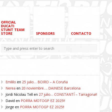
OFFICIAL
DUCATI
STUNT TEAM
STORE
SPONSORS
CONTACTO
Comentarios recientes
Emililo
en
25 julio… BOIRO – A Coruña
Nerea
en
20 noviembre…. DAINESE Barcelona
Jordi Nicolau Tell
en
27 julio… CONSTANTÍ – Tarragona!!
David
en
PORRA MOTOGP EZ 2025!!
Jorge
en
PORRA MOTOGP EZ 2025!!