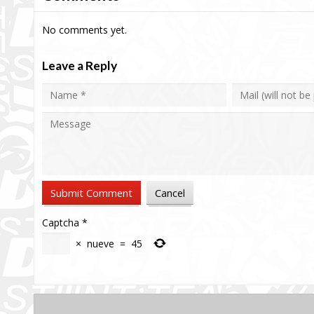
No comments yet.
Leave a Reply
Captcha
*
×
nueve
=
45