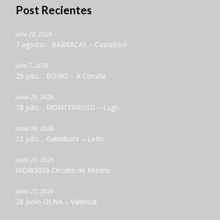
Post Recientes
julio 28, 2026
7 agosto… BARRACAS – Castellón!!
julio 7, 2026
25 julio… BOIRO – A Coruña
junio 29, 2026
18 julio… MONTERROSO – Lugo
junio 29, 2026
12 julio… Galinduste – León
junio 25, 2026
WDW2026 Circuito de Misano
junio 25, 2026
28 junio OLIVA – Valencia