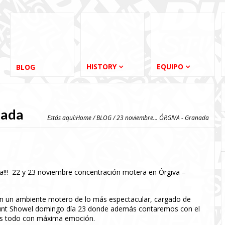
HISTORY
EQUIPO
BLOG
nada
Estás aquí:
Home
/
BLOG
/ 23 noviembre... ÓRGIVA - Granada
na!!! 22 y 23 noviembre concentración motera en Órgiva –
con un ambiente motero de lo más espectacular, cargado de
 Stunt Showel domingo día 23 donde además contaremos con el
os todo con máxima emoción.