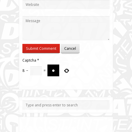
Captcha
*
8
−
=
Comentarios recientes