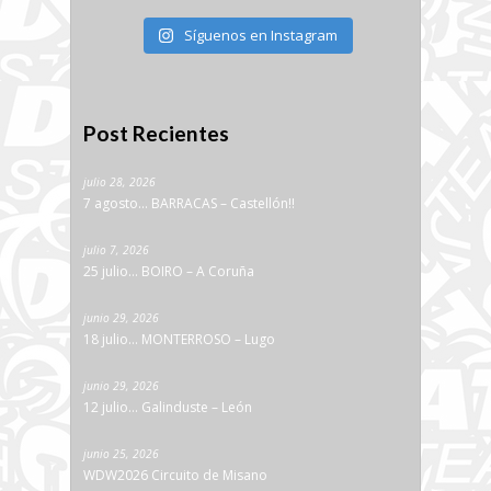
Síguenos en Instagram
Post Recientes
julio 28, 2026
7 agosto… BARRACAS – Castellón!!
julio 7, 2026
25 julio… BOIRO – A Coruña
junio 29, 2026
18 julio… MONTERROSO – Lugo
junio 29, 2026
12 julio… Galinduste – León
junio 25, 2026
WDW2026 Circuito de Misano