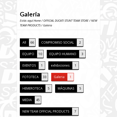
Galeria
Estás aquí:
Home
/
OFFICIAL DUCATI STUNT TEAM STORE
/
NEW
TEAM PRODUCTS
/ Galeria
All
66
COMPROMISO SOCIAL
2
EQUIPO
10
EQUIPO HUMANO
3
EVENTOS
1
exhibiciones
1
FOTOTECA
33
Galeria
1
HEMEROTECA
5
MÁQUINAS
5
MEDIA
45
NEW TEAM OFFICIAL PRODUCTS
7