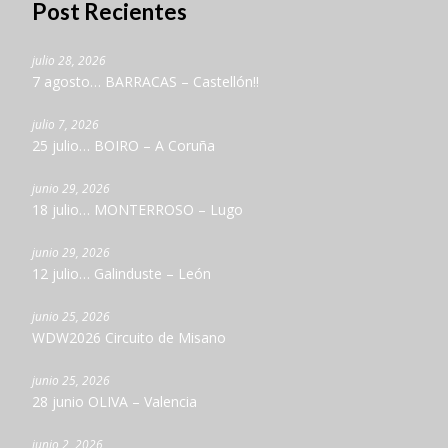
Post Recientes
julio 28, 2026
7 agosto… BARRACAS – Castellón!!
julio 7, 2026
25 julio… BOIRO – A Coruña
junio 29, 2026
18 julio… MONTERROSO – Lugo
junio 29, 2026
12 julio… Galinduste – León
junio 25, 2026
WDW2026 Circuito de Misano
junio 25, 2026
28 junio OLIVA – Valencia
junio 2, 2026