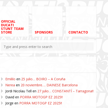
OFFICIAL
DUCATI
STUNT TEAM
STORE
SPONSORS
CONTACTO
Comentarios recientes
Emililo
en
25 julio… BOIRO – A Coruña
Nerea
en
20 noviembre…. DAINESE Barcelona
Jordi Nicolau Tell
en
27 julio… CONSTANTÍ – Tarragona!!
David
en
PORRA MOTOGP EZ 2025!!
Jorge
en
PORRA MOTOGP EZ 2025!!