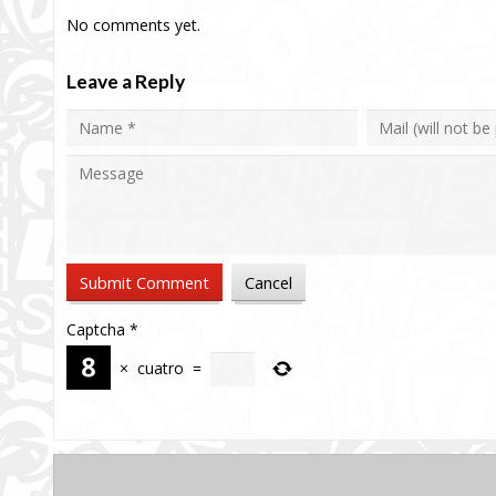
No comments yet.
Leave a Reply
Captcha
*
×
cuatro
=