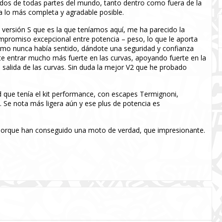
gados de todas partes del mundo, tanto dentro como fuera de la
ea lo más completa y agradable posible.
 versión S que es la que teníamos aquí, me ha parecido la
promiso excepcional entre potencia – peso, lo que le aporta
como nunca había sentido, dándote una seguridad y confianza
te entrar mucho más fuerte en las curvas, apoyando fuerte en la
la salida de las curvas. Sin duda la mejor V2 que he probado
 que tenía el kit performance, con escapes Termignoni,
a. Se nota más ligera aún y ese plus de potencia es
porque han conseguido una moto de verdad, que impresionante.