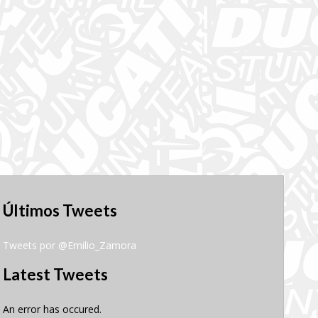
Últimos Tweets
Tweets por @Emilio_Zamora
Latest Tweets
An error has occured.