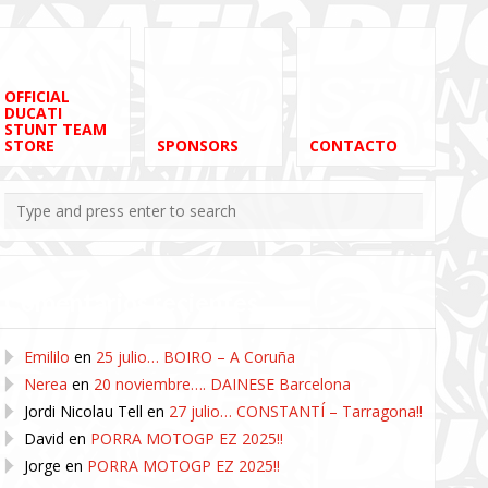
OFFICIAL
DUCATI
STUNT TEAM
STORE
SPONSORS
CONTACTO
Comentarios recientes
Emililo
en
25 julio… BOIRO – A Coruña
Nerea
en
20 noviembre…. DAINESE Barcelona
Jordi Nicolau Tell
en
27 julio… CONSTANTÍ – Tarragona!!
David
en
PORRA MOTOGP EZ 2025!!
Jorge
en
PORRA MOTOGP EZ 2025!!