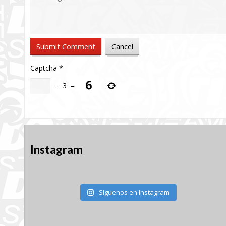
Captcha
*
−
3
=
Instagram
Síguenos en Instagram