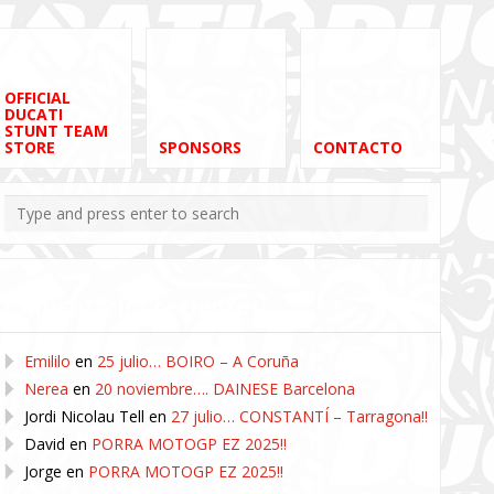
OFFICIAL
DUCATI
STUNT TEAM
STORE
SPONSORS
CONTACTO
Comentarios recientes
Emililo
en
25 julio… BOIRO – A Coruña
Nerea
en
20 noviembre…. DAINESE Barcelona
Jordi Nicolau Tell
en
27 julio… CONSTANTÍ – Tarragona!!
David
en
PORRA MOTOGP EZ 2025!!
Jorge
en
PORRA MOTOGP EZ 2025!!