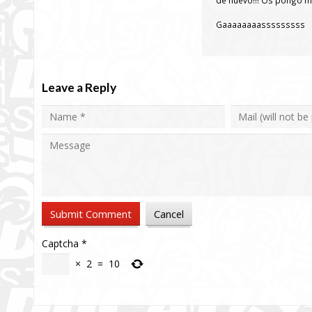
Gaaaaaaaasssssssss
Leave a Reply
Captcha
*
×
2
=
10