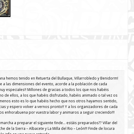
a hemos tenido en Retuerta del Bullaque, Villarrobledo y Benidorm!
de a las dimensiones del evento, acorde a la población de cada
muy especiales!! Millones de gracias a todos los que nos habéis
de ellos, a los que habéis disfrutado, habéis animado o tal vez os
menos esto es lo que habéis hecho que nos otros hayamos sentido,
cias y espero volver a vernos pronto!! Y a los organizadores de cada
os enhorabuena por vuestra labor y animaros a seguir creciendo!!!
rcha a preparar el siguiente finde… estáis preparados?? Villar del
he de la Sierra – Albacete y La Milla del Rio – León!!! Finde de locura
s info en una nueva entrada.