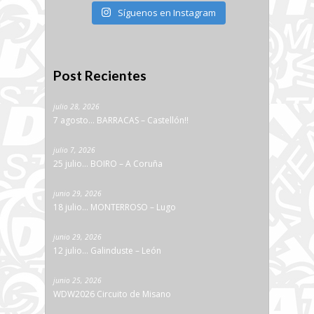
Síguenos en Instagram
Post Recientes
julio 28, 2026
7 agosto… BARRACAS – Castellón!!
julio 7, 2026
25 julio… BOIRO – A Coruña
junio 29, 2026
18 julio… MONTERROSO – Lugo
junio 29, 2026
12 julio… Galinduste – León
junio 25, 2026
WDW2026 Circuito de Misano