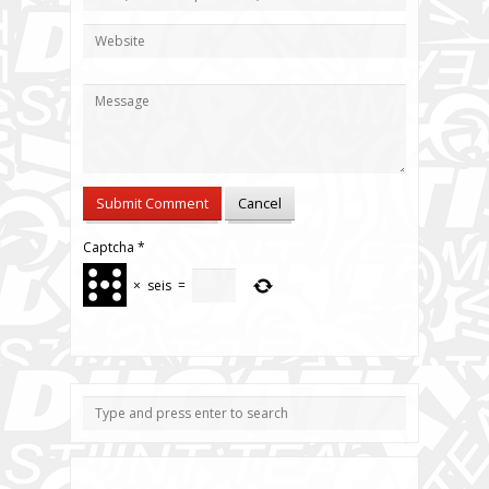
Captcha
*
×
seis
=