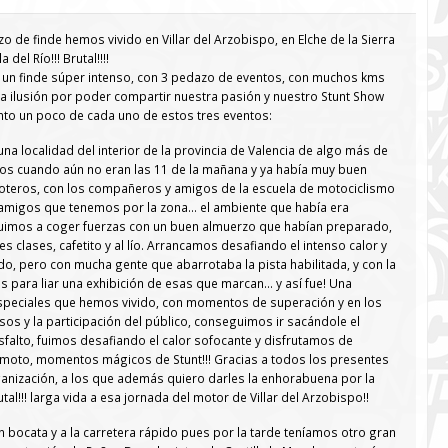
de finde hemos vivido en Villar del Arzobispo, en Elche de la Sierra
 del Río!!! Brutal!!!!
 un finde súper intenso, con 3 pedazo de eventos, con muchos kms
 ilusión por poder compartir nuestra pasión y nuestro Stunt Show
nto un poco de cada uno de estos tres eventos:
 una localidad del interior de la provincia de Valencia de algo más de
mos cuando aún no eran las 11 de la mañana y ya había muy buen
teros, con los compañeros y amigos de la escuela de motociclismo
amigos que tenemos por la zona… el ambiente que había era
uimos a coger fuerzas con un buen almuerzo que habían preparado,
s clases, cafetito y al lío. Arrancamos desafiando el intenso calor y
do, pero con mucha gente que abarrotaba la pista habilitada, y con la
s para liar una exhibición de esas que marcan… y así fue! Una
especiales que hemos vivido, con momentos de superación y en los
sos y la participación del público, conseguimos ir sacándole el
falto, fuimos desafiando el calor sofocante y disfrutamos de
oto, momentos mágicos de Stunt!!! Gracias a todos los presentes
ganización, a los que además quiero darles la enhorabuena por la
tal!!! larga vida a esa jornada del motor de Villar del Arzobispo!!
n bocata y a la carretera rápido pues por la tarde teníamos otro gran