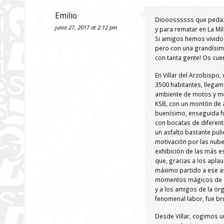
Emilio
Diooossssss que pedazo 
junio 27, 2017 at 2:12 pm
y para rematar en La Milla
Si amigos hemos vivido
pero con una grandísima
con tanta gente! Os cue
En Villar del Arzobispo,
3500 habitantes, llega
ambiente de motos y mo
KSB, con un montón de 
buenísimo, enseguida f
con bocatas de diferente
un asfalto bastante puli
motivación por las nube
exhibición de las más 
que, gracias a los aplau
máximo partido a ese as
momentos mágicos de m
y a los amigos de la or
fenomenal labor, fue bru
Desde Villar, cogimos u