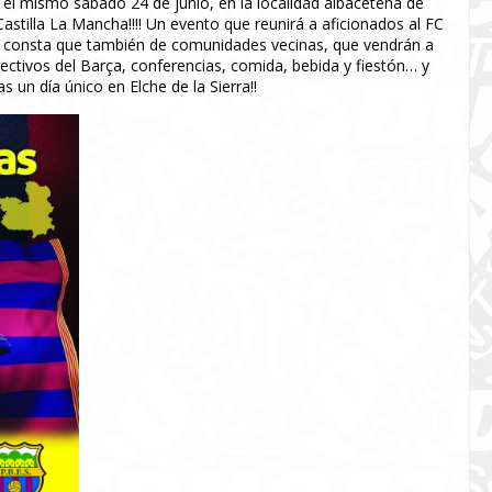
el mismo sábado 24 de junio, en la localidad albaceteña de
astilla La Mancha!!!! Un evento que reunirá a aficionados al FC
me consta que también de comunidades vecinas, que vendrán a
irectivos del Barça, conferencias, comida, bebida y fiestón… y
s un día único en Elche de la Sierra!!