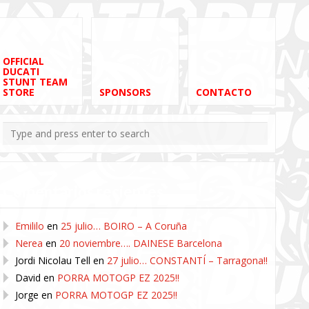
OFFICIAL
DUCATI
STUNT TEAM
STORE
SPONSORS
CONTACTO
Comentarios recientes
Emililo
en
25 julio… BOIRO – A Coruña
Nerea
en
20 noviembre…. DAINESE Barcelona
Jordi Nicolau Tell
en
27 julio… CONSTANTÍ – Tarragona!!
David
en
PORRA MOTOGP EZ 2025!!
Jorge
en
PORRA MOTOGP EZ 2025!!