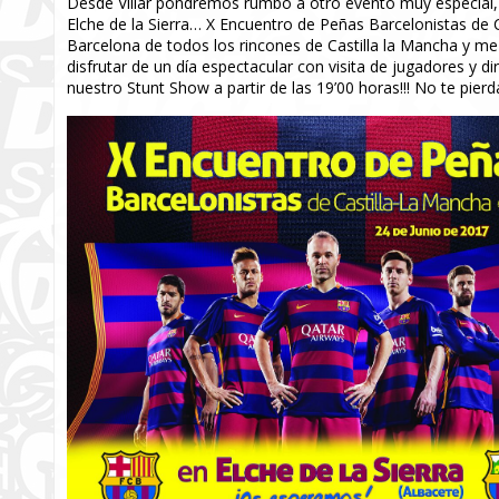
Desde Villar pondremos rumbo a otro evento muy especial, 
Elche de la Sierra… X Encuentro de Peñas Barcelonistas de C
Barcelona de todos los rincones de Castilla la Mancha y 
disfrutar de un día espectacular con visita de jugadores y d
nuestro Stunt Show a partir de las 19’00 horas!!! No te pierda