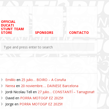
OFFICIAL
DUCATI
STUNT TEAM
STORE
SPONSORS
CONTACTO
Comentarios recientes
Emililo
en
25 julio… BOIRO – A Coruña
Nerea
en
20 noviembre…. DAINESE Barcelona
Jordi Nicolau Tell
en
27 julio… CONSTANTÍ – Tarragona!!
David
en
PORRA MOTOGP EZ 2025!!
Jorge
en
PORRA MOTOGP EZ 2025!!