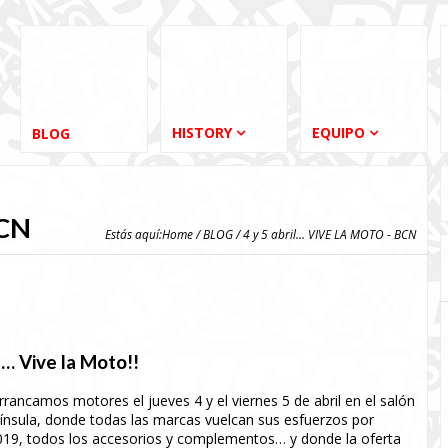
HISTORY
EQUIPO
BLOG
BCN
Estás aquí:
Home
/
BLOG
/ 4 y 5 abril... VIVE LA MOTO - BCN
a… Vive la Moto!!
ancamos motores el jueves 4 y el viernes 5 de abril en el salón
nínsula, donde todas las marcas vuelcan sus esfuerzos por
019, todos los accesorios y complementos… y donde la oferta