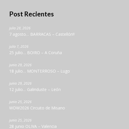
Post Recientes
julio 28, 2026
7 agosto… BARRACAS – Castellón!!
julio 7, 2026
25 julio… BOIRO – A Coruña
junio 29, 2026
18 julio… MONTERROSO – Lugo
junio 29, 2026
12 julio… Galinduste – León
junio 25, 2026
WDW2026 Circuito de Misano
junio 25, 2026
28 junio OLIVA – Valencia