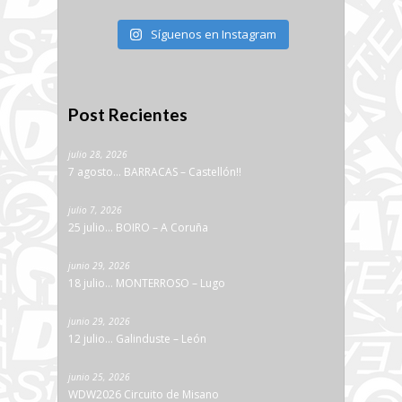
Síguenos en Instagram
Post Recientes
julio 28, 2026
7 agosto… BARRACAS – Castellón!!
julio 7, 2026
25 julio… BOIRO – A Coruña
junio 29, 2026
18 julio… MONTERROSO – Lugo
junio 29, 2026
12 julio… Galinduste – León
junio 25, 2026
WDW2026 Circuito de Misano