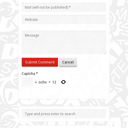
Captcha
*
+
ocho
=
12