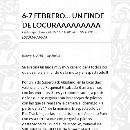
6-7 FEBRERO… UN FINDE
DE LOCURAAAAAAAAA
Estás aquí:
Home
/
BLOG
/ 6-7 FEBRERO... UN FINDE DE
LOCURAAAAAAAAA
febrero 1, 2016
by
Emilio
Se avecina un finde muy muy cañero para todos los
que os mole el mundo de la moto y el espectáculo!!!
Por un lado Supertrack Altiplano, en la localidad
valenciana de Requena! El sábado 6 arrancamos
con los entrenos libres y cronometrados, a partir
de los que se organizarán las parejas de pilotos
con las que se realizará la carrera el domingo 7 a
partir de las 11 de la mañana. El espectáculo del
Flat Track llega a las instalaciones del Altiplano Park
con esta carrera que congregará a pilotos
destacados del Mundial de MotoGP, mundial de
SBK, pilotos del FIM CEV, de Supermotard, y un