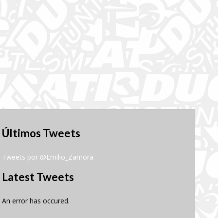
Últimos Tweets
Tweets por @Emilio_Zamora
Latest Tweets
An error has occured.