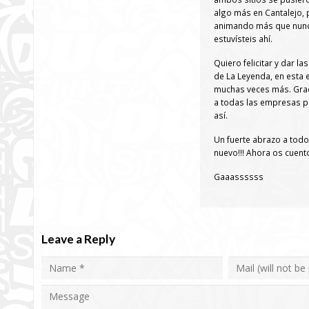
algo más en Cantalejo, 
animando más que nunca
estuvísteis ahí.
Quiero felicitar y dar l
de La Leyenda, en esta 
muchas veces más. Graci
a todas las empresas pr
así.
Un fuerte abrazo a tod
nuevo!!! Ahora os cuent
Gaaassssss
Leave a Reply