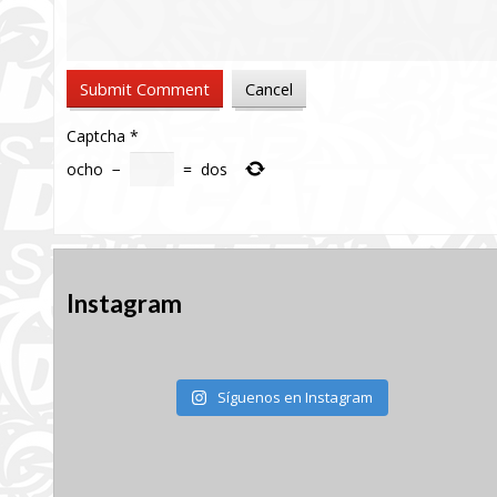
Captcha
*
ocho
−
=
dos
Instagram
Síguenos en Instagram