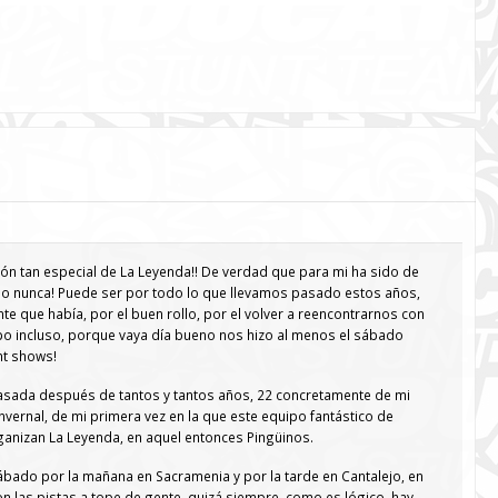
ión tan especial de La Leyenda!! De verdad que para mi ha sido de
ido nunca! Puede ser por todo lo que llevamos pasado estos años,
te que había, por el buen rollo, por el volver a reencontrarnos con
po incluso, porque vaya día bueno nos hizo al menos el sábado
nt shows!
asada después de tantos y tantos años, 22 concretamente de mi
nvernal, de mi primera vez en la que este equipo fantástico de
anizan La Leyenda, en aquel entonces Pingüinos.
sábado por la mañana en Sacramenia y por la tarde en Cantalejo, en
n las pistas a tope de gente, quizá siempre, como es lógico, hay