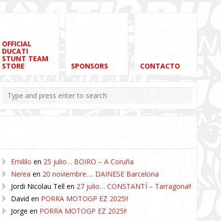
OFFICIAL
DUCATI
STUNT TEAM
STORE
SPONSORS
CONTACTO
Comentarios recientes
Emililo
en
25 julio… BOIRO – A Coruña
Nerea
en
20 noviembre…. DAINESE Barcelona
Jordi Nicolau Tell
en
27 julio… CONSTANTÍ – Tarragona!!
David
en
PORRA MOTOGP EZ 2025!!
Jorge
en
PORRA MOTOGP EZ 2025!!