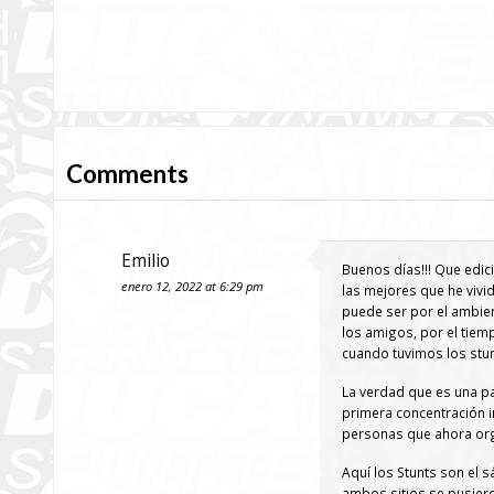
Comments
Emilio
Buenos días!!! Que edic
enero 12, 2022 at 6:29 pm
las mejores que he viv
puede ser por el ambien
los amigos, por el tiem
cuando tuvimos los stu
La verdad que es una p
primera concentración i
personas que ahora org
Aquí los Stunts son el 
ambos sitios se pusiero