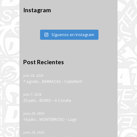
Instagram
Síguenos en Instagram
Post Recientes
julio 28, 2026
7 agosto… BARRACAS – Castellón!!
julio 7, 2026
25 julio… BOIRO – A Coruña
junio 29, 2026
18 julio… MONTERROSO – Lugo
junio 29, 2026