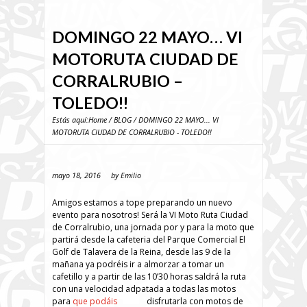
DOMINGO 22 MAYO… VI
MOTORUTA CIUDAD DE
CORRALRUBIO –
TOLEDO!!
Estás aquí:
Home
/
BLOG
/ DOMINGO 22 MAYO... VI
MOTORUTA CIUDAD DE CORRALRUBIO - TOLEDO!!
mayo 18, 2016
by
Emilio
Amigos estamos a tope preparando un nuevo
evento para nosotros! Será la VI Moto Ruta Ciudad
de Corralrubio, una jornada por y para la moto que
partirá desde la cafeteria del Parque Comercial El
Golf de Talavera de la Reina, desde las 9 de la
mañana ya podréis ir a almorzar a tomar un
cafetillo y a partir de las 10’30 horas saldrá la ruta
con una velocidad adpatada a todas las motos
para
que podáis
disfrutarla con motos de