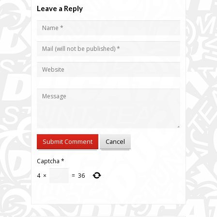
Leave a Reply
Captcha
*
4
×
=
36