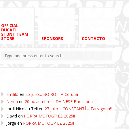
OFFICIAL
DUCATI
STUNT TEAM
STORE
SPONSORS
CONTACTO
Comentarios recientes
Emililo
en
25 julio… BOIRO – A Coruña
Nerea
en
20 noviembre…. DAINESE Barcelona
Jordi Nicolau Tell
en
27 julio… CONSTANTÍ – Tarragona!!
David
en
PORRA MOTOGP EZ 2025!!
Jorge
en
PORRA MOTOGP EZ 2025!!