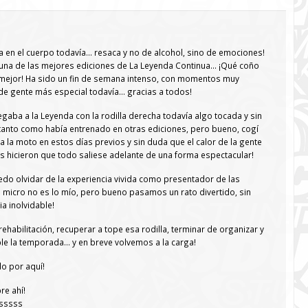
a en el cuerpo todavía… resaca y no de alcohol, sino de emociones!
 una de las mejores ediciones de La Leyenda Continua… ¡Qué coño
 mejor! Ha sido un fin de semana intenso, con momentos muy
de gente más especial todavía… gracias a todos!
legaba a la Leyenda con la rodilla derecha todavía algo tocada y sin
tanto como había entrenado en otras ediciones, pero bueno, cogí
a la moto en estos días previos y sin duda que el calor de la gente
 hicieron que todo saliese adelante de una forma espectacular!
do olvidar de la experiencia vivida como presentador de las
micro no es lo mío, pero bueno pasamos un rato divertido, sin
a inolvidable!
 rehabilitación, recuperar a tope esa rodilla, terminar de organizar y
le la temporada… y en breve volvemos a la carga!
o por aquí!
re ahí!
ssssss