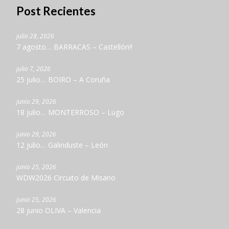
Post Recientes
julio 28, 2026
7 agosto… BARRACAS – Castellón!!
julio 7, 2026
25 julio… BOIRO – A Coruña
junio 29, 2026
18 julio… MONTERROSO – Lugo
junio 29, 2026
12 julio… Galinduste – León
junio 25, 2026
WDW2026 Circuito de Misano
junio 25, 2026
28 junio OLIVA – Valencia