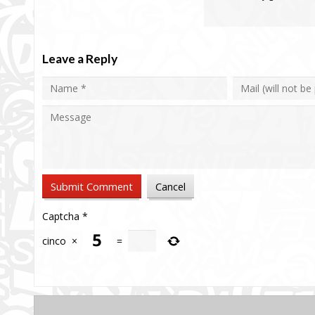
Leave a Reply
Captcha
*
cinco
×
=