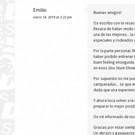
Emilio
Buenas amigos!
enero 14, 2019 at 2:22 pm
Os escribo con la resac
Resaca de haber vivido
una de las mejores… la
especiales y rodeados 
Por la parte personal, l
haber podido entrenar 
buen feeling enseguida 
en esos dos Stunt Shows
Por supuesto no me pue
campanadas… se que el 
duda que una experienci
Y ahora toca volver a la
preparar lo mejor posib
Os iré informado de tod
Gracias por estar siemp
Un abrazo y gaaaaass