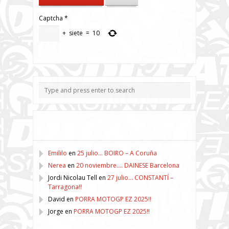
Captcha
*
+
siete
=
10
Comentarios recientes
Emililo
en
25 julio… BOIRO – A Coruña
Nerea
en
20 noviembre…. DAINESE Barcelona
Jordi Nicolau Tell
en
27 julio… CONSTANTÍ –
Tarragona!!
David
en
PORRA MOTOGP EZ 2025!!
Jorge
en
PORRA MOTOGP EZ 2025!!