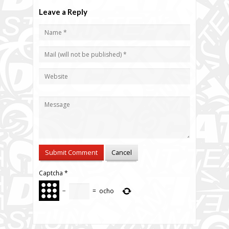
Leave a Reply
Captcha
*
−
=
ocho