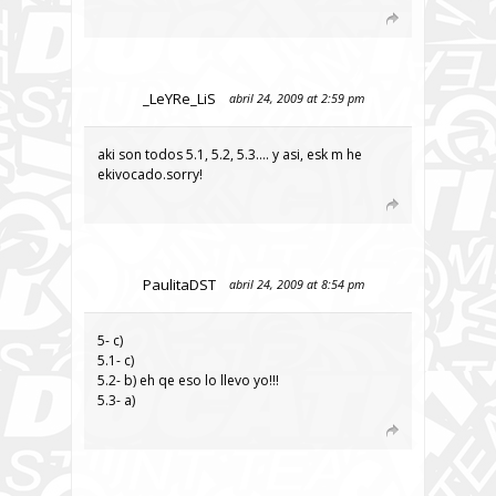
_LeYRe_LiS
abril 24, 2009 at 2:59 pm
aki son todos 5.1, 5.2, 5.3…. y asi, esk m he
ekivocado.sorry!
PaulitaDST
abril 24, 2009 at 8:54 pm
5- c)
5.1- c)
5.2- b) eh qe eso lo llevo yo!!!
5.3- a)