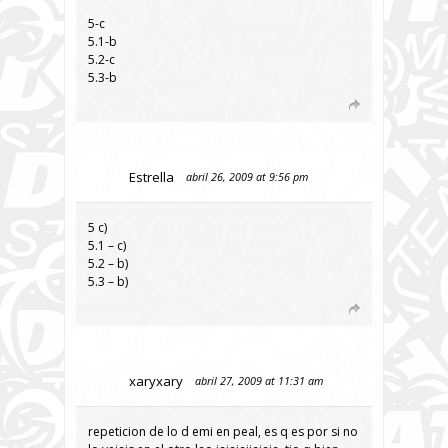
5-c
5.1-b
5.2-c
5.3-b
Estrella
abril 26, 2009 at 9:56 pm
5 c)
5.1 – c)
5.2 – b)
5.3 – b)
xaryxary
abril 27, 2009 at 11:31 am
repeticion de lo d emi en peal, es q es por si no