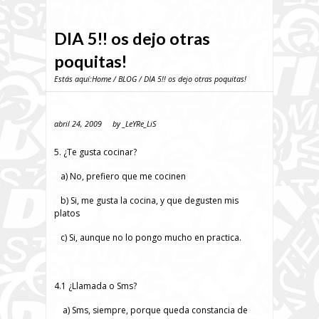
DIA 5!! os dejo otras
poquitas!
Estás aquí:
Home
/
BLOG
/ DIA 5!! os dejo otras poquitas!
abril 24, 2009
by
_LeYRe_LiS
5. ¿Te gusta cocinar?
a) No, prefiero que me cocinen
b) Si, me gusta la cocina, y que degusten mis
platos
c) Si, aunque no lo pongo mucho en practica.
4.1 ¿Llamada o Sms?
a) Sms, siempre, porque queda constancia de