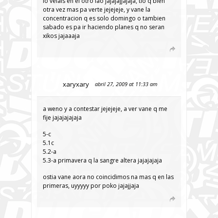
lo veiais en el otro lao jajajajjajaja, tio q bien
otra vez mas pa verte jejejeje, y vane la
concentracion q es solo domingo o tambien
sabado es pa ir haciendo planes q no seran
xikos jajaaaja
xaryxary
abril 27, 2009 at 11:33 am
a weno y a contestar jejejeje, a ver vane q me
fije jajajajajaja
5-c
5.1c
5.2-a
5.3-a primavera q la sangre altera jajajajaja
ostia vane aora no coincidimos na mas q en las
primeras, uyyyyy por poko jajajjaja