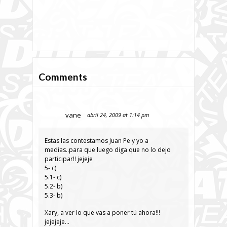
Comments
vane
abril 24, 2009 at 1:14 pm
Estas las contestamos Juan Pe y yo a
medias..para que luego diga que no lo dejo
participar!! jejeje
5- c)
5.1- c)
5.2- b)
5.3- b)
Xary, a ver lo que vas a poner tú ahora!!!
jejejeje…