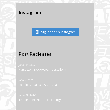
Instagram
Síguenos en Instagram
Post Recientes
julio 28, 2026
7 agosto… BARRACAS – Castellón!!
julio 7, 2026
25 julio… BOIRO – A Coruña
junio 29, 2026
18 julio… MONTERROSO – Lugo