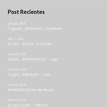
Post Recientes
julio 28, 2026
7 agosto… BARRACAS – Castellón!!
julio 7, 2026
25 julio… BOIRO – A Coruña
junio 29, 2026
18 julio… MONTERROSO – Lugo
junio 29, 2026
12 julio… Galinduste – León
junio 25, 2026
WDW2026 Circuito de Misano
junio 25, 2026
28 junio OLIVA – Valencia