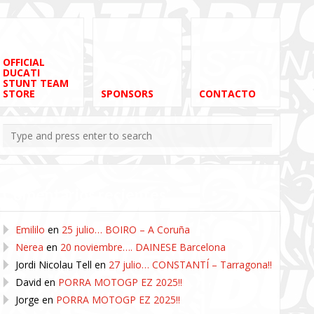
OFFICIAL
DUCATI
STUNT TEAM
STORE
SPONSORS
CONTACTO
Comentarios recientes
Emililo
en
25 julio… BOIRO – A Coruña
Nerea
en
20 noviembre…. DAINESE Barcelona
Jordi Nicolau Tell
en
27 julio… CONSTANTÍ – Tarragona!!
David
en
PORRA MOTOGP EZ 2025!!
Jorge
en
PORRA MOTOGP EZ 2025!!