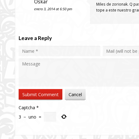
Oskar
Miles de zorionak. Q pa
enero 3, 2014 at 6:50 pm
tope a este nuestro gram
Leave a Reply
Captcha
*
3
−
uno
=