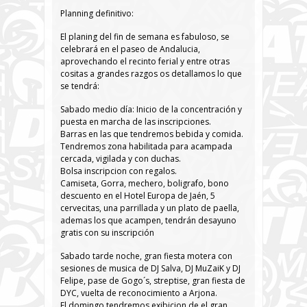
Planning definitivo:
El planing del fin de semana es fabuloso, se
celebrará en el paseo de Andalucia,
aprovechando el recinto ferial y entre otras
cositas a grandes razgos os detallamos lo que
se tendrá:
Sabado medio día: Inicio de la concentración y
puesta en marcha de las inscripciones.
Barras en las que tendremos bebida y comida.
Tendremos zona habilitada para acampada
cercada, vigilada y con duchas.
Bolsa inscripcion con regalos.
Camiseta, Gorra, mechero, boligrafo, bono
descuento en el Hotel Europa de Jaén, 5
cervecitas, una parrillada y un plato de paella,
ademas los que acampen, tendrán desayuno
gratis con su inscripción
Sabado tarde noche, gran fiesta motera con
sesiones de musica de DJ Salva, DJ MuZaiK y DJ
Felipe, pase de Gogo´s, streptise, gran fiesta de
DYC, vuelta de reconocimiento a Arjona.
El domingo tendremos exibicion de el gran