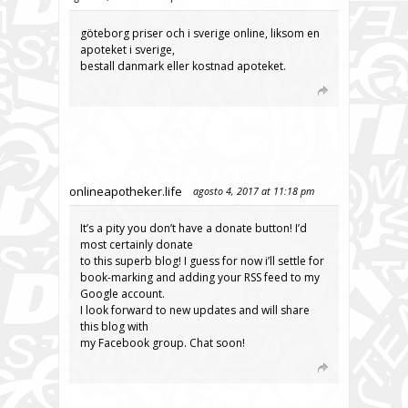
göteborg priser och i sverige online, liksom en
apoteket i sverige,
bestall danmark eller kostnad apoteket.
onlineapotheker.life
agosto 4, 2017 at 11:18 pm
It’s a pity you don’t have a donate button! I’d
most certainly donate
to this superb blog! I guess for now i’ll settle for
book-marking and adding your RSS feed to my
Google account.
I look forward to new updates and will share
this blog with
my Facebook group. Chat soon!