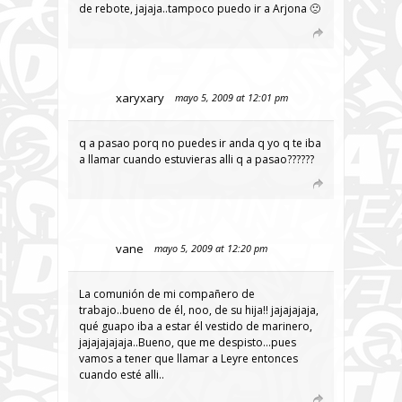
de rebote, jajaja..tampoco puedo ir a Arjona 🙁
xaryxary
mayo 5, 2009 at 12:01 pm
q a pasao porq no puedes ir anda q yo q te iba
a llamar cuando estuvieras alli q a pasao??????
vane
mayo 5, 2009 at 12:20 pm
La comunión de mi compañero de
trabajo..bueno de él, noo, de su hija!! jajajajaja,
qué guapo iba a estar él vestido de marinero,
jajajajajaja..Bueno, que me despisto…pues
vamos a tener que llamar a Leyre entonces
cuando esté alli..