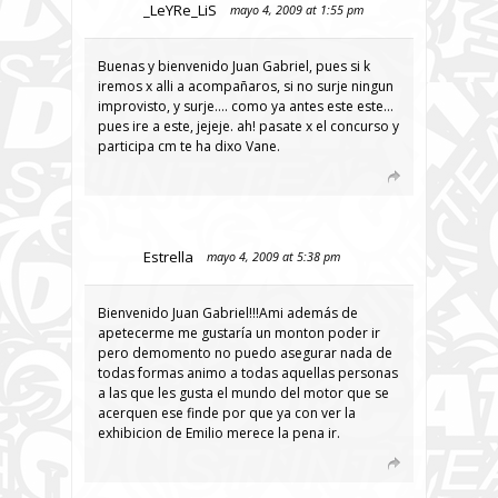
_LeYRe_LiS
mayo 4, 2009 at 1:55 pm
Buenas y bienvenido Juan Gabriel, pues si k
iremos x alli a acompañaros, si no surje ningun
improvisto, y surje…. como ya antes este este…
pues ire a este, jejeje. ah! pasate x el concurso y
participa cm te ha dixo Vane.
Estrella
mayo 4, 2009 at 5:38 pm
Bienvenido Juan Gabriel!!!Ami además de
apetecerme me gustaría un monton poder ir
pero demomento no puedo asegurar nada de
todas formas animo a todas aquellas personas
a las que les gusta el mundo del motor que se
acerquen ese finde por que ya con ver la
exhibicion de Emilio merece la pena ir.