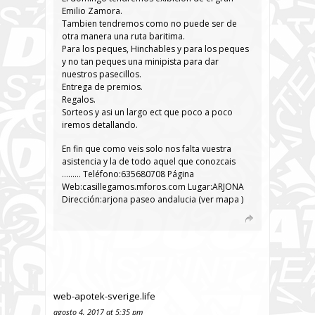
Emilio Zamora.
Tambien tendremos como no puede ser de
otra manera una ruta baritima.
Para los peques, Hinchables y para los peques
y no tan peques una minipista para dar
nuestros pasecillos.
Entrega de premios.
Regalos.
Sorteos y asi un largo ect que poco a poco
iremos detallando.
En fin que como veis solo nos falta vuestra
asistencia y la de todo aquel que conozcais
……… Teléfono:635680708 Página
Web:casillegamos.mforos.com Lugar:ARJONA
Dirección:arjona paseo andalucia (ver mapa )
web-apotek-sverige.life
agosto 4, 2017 at 5:35 pm