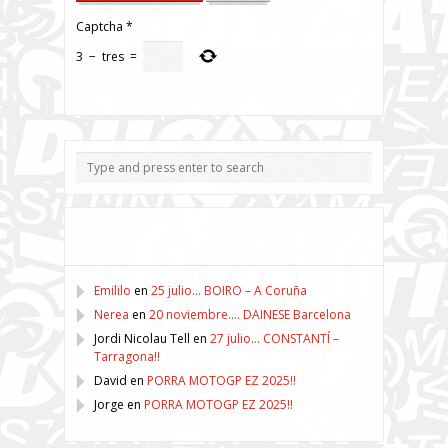
Captcha
*
3
−
tres
=
Comentarios recientes
Emililo
en
25 julio… BOIRO – A Coruña
Nerea
en
20 noviembre…. DAINESE Barcelona
Jordi Nicolau Tell
en
27 julio… CONSTANTÍ –
Tarragona!!
David
en
PORRA MOTOGP EZ 2025!!
Jorge
en
PORRA MOTOGP EZ 2025!!