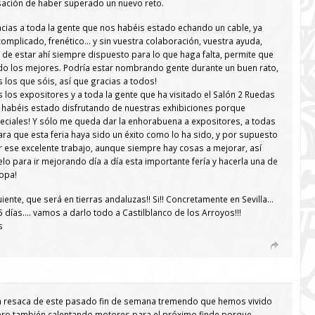
nsación de haber superado un nuevo reto.
racias a toda la gente que nos habéis estado echando un cable, ya
complicado, frenético… y sin vuestra colaboración, vuestra ayuda,
 de estar ahí siempre dispuesto para lo que haga falta, permite que
do los mejores. Podría estar nombrando gente durante un buen rato,
 los que sóis, así que gracias a todos!
 los expositores y a toda la gente que ha visitado el Salón 2 Ruedas
e habéis estado disfrutando de nuestras exhibiciones porque
eciales! Y sólo me queda dar la enhorabuena a expositores, a todas
ara que esta feria haya sido un éxito como lo ha sido, y por supuesto
 ese excelente trabajo, aunque siempre hay cosas a mejorar, así
lo para ir mejorando día a día esta importante fería y hacerla una de
opa!
iente, que será en tierras andaluzas!! Si!! Concretamente en Sevilla…
días…. vamos a darlo todo a Castilblanco de los Arroyos!!!
s
la resaca de este pasado fin de semana tremendo que hemos vivido
 Pero también calentando motores para el próximo finde porque