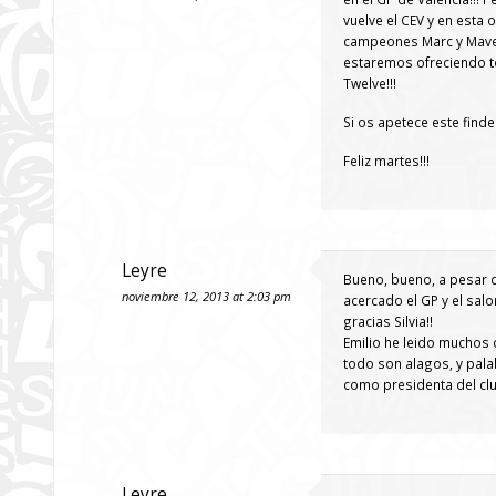
vuelve el CEV y en esta
campeones Marc y Maveri
estaremos ofreciendo t
Twelve!!!
Si os apetece este find
Feliz martes!!!
Leyre
Bueno, bueno, a pesar 
noviembre 12, 2013 at 2:03 pm
acercado el GP y el salo
gracias Silvia!!
Emilio he leido muchos 
todo son alagos, y pala
como presidenta del clu
Leyre