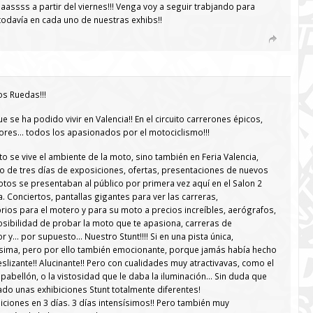
assss a partir del viernes!!! Venga voy a seguir trabjando para
todavía en cada uno de nuestras exhibs!!
os Ruedas!!!
 se ha podido vivir en Valencia!! En el circuito carrerones épicos,
ores… todos los apasionados por el motociclismo!!!
ito se vive el ambiente de la moto, sino también en Feria Valencia,
 de tres días de exposiciones, ofertas, presentaciones de nuevos
os se presentaban al público por primera vez aquí en el Salon 2
. Conciertos, pantallas gigantes para ver las carreras,
os para el motero y para su moto a precios increíbles, aerógrafos,
osibilidad de probar la moto que te apasiona, carreras de
r y… por supuesto… Nuestro Stunt!!!! Si en una pista única,
sima, pero por ello también emocionante, porque jamás había hecho
eslizante!! Alucinante!! Pero con cualidades muy atractivavas, como el
pabellón, o la vistosidad que le daba la iluminación… Sin duda que
ado unas exhibiciones Stunt totalmente diferentes!
biciones en 3 días. 3 días intensísimos!! Pero también muy