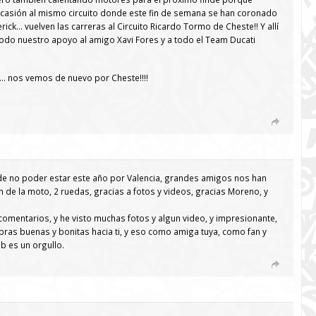
 ocasión al mismo circuito donde este fin de semana se han coronado
ck… vuelven las carreras al Circuito Ricardo Tormo de Cheste!! Y allí
odo nuestro apoyo al amigo Xavi Fores y a todo el Team Ducati
e… nos vemos de nuevo por Cheste!!!!
de no poder estar este año por Valencia, grandes amigos nos han
n de la moto, 2 ruedas, gracias a fotos y videos, gracias Moreno, y
comentarios, y he visto muchas fotos y algun video, y impresionante,
bras buenas y bonitas hacia ti, y eso como amiga tuya, como fan y
b es un orgullo.