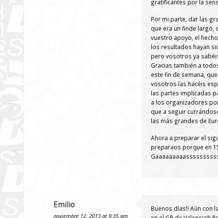
gratificantes por la se
Por mi parte, dar las g
que era un finde largo, 
vuestro apoyo, el hecho
los resultados hayan si
pero vosotros ya sabéis
Gracias también a todos
este fin de semana, qu
vosotros las hacéis esp
las partes implicadas p
a los organizadores por
que a seguir currándose
las más grandes de Eur
Ahora a preparar el sigu
preparaos porque en 15 
Gaaaaaaaaasssssssss
Emilio
Buenos días!! Aún con 
noviembre 12, 2013 at 9:35 am
en el GP de Valencia!!!