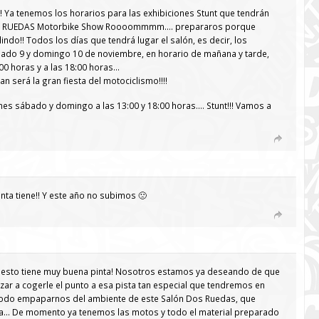
! Ya tenemos los horarios para las exhibiciones Stunt que tendrán
n 2 RUEDAS Motorbike Show Roooommmm…. prepararos porque
lindo!! Todos los días que tendrá lugar el salón, es decir, los
bado 9 y domingo 10 de noviembre, en horario de mañana y tarde,
00 horas y a las 18:00 horas…
an será la gran fiesta del motociclismo!!!!
es sábado y domingo a las 13:00 y 18:00 horas…. Stunt!!! Vamos a
ta tiene!! Y este año no subimos 🙁
 esto tiene muy buena pinta! Nosotros estamos ya deseando de que
ezar a cogerle el punto a esa pista tan especial que tendremos en
e todo empaparnos del ambiente de este Salón Dos Ruedas, que
a… De momento ya tenemos las motos y todo el material preparado