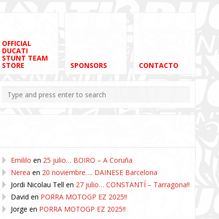
OFFICIAL
DUCATI
STUNT TEAM
STORE
SPONSORS
CONTACTO
Comentarios recientes
Emililo
en
25 julio… BOIRO – A Coruña
Nerea
en
20 noviembre…. DAINESE Barcelona
Jordi Nicolau Tell
en
27 julio… CONSTANTÍ – Tarragona!!
David
en
PORRA MOTOGP EZ 2025!!
Jorge
en
PORRA MOTOGP EZ 2025!!