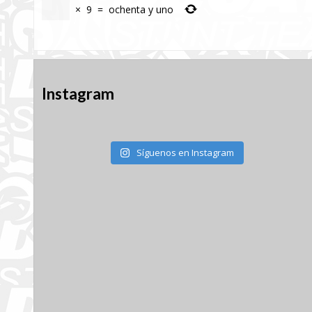
×
9
=
ochenta y uno
Instagram
Síguenos en Instagram