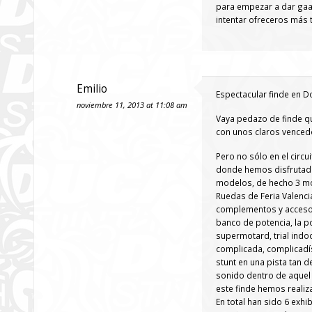
para empezar a dar gaaa
intentar ofreceros más 
Emilio
Espectacular finde en D
noviembre 11, 2013 at 11:08 am
Vaya pedazo de finde que
con unos claros venced
Pero no sólo en el circu
donde hemos disfrutado
modelos, de hecho 3 mot
Ruedas de Feria Valencia
complementos y accesori
banco de potencia, la p
supermotard, trial indoo
complicada, complicadí
stunt en una pista tan d
sonido dentro de aquel 
este finde hemos realiz
En total han sido 6 exhi