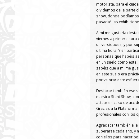
motorista, para el cuid
olvidemos de la parte d
show, donde podíamos di
pasada! Las exhibiciones
A mi me gustaría destaca
viernes a primera hora c
universidades, y por s
última hora. Y en partic
personas que habéis asi
en un suelo como este, 
sabéis que a mi me gus
en este suelo era práct
por valorar este esfuer
Destacar también ese si
nuestro Stunt Show, con
actuar en caso de accid
Gracias a la Plataforma 
profesionales con los q
Agradecer también a la
superarse cada año, y 
con ellos para hacer po