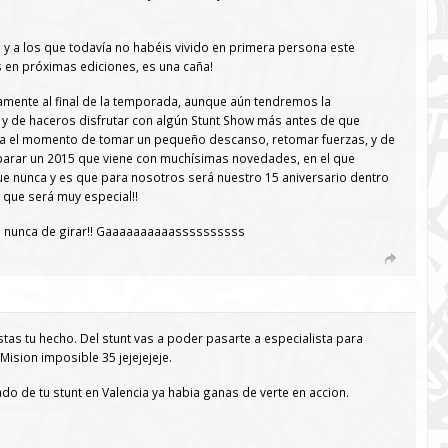
y a los que todavía no habéis vivido en primera persona este
s en próximas ediciones, es una caña!
amente al final de la temporada, aunque aún tendremos la
r y de haceros disfrutar con algún Stunt Show más antes de que
ega el momento de tomar un pequeño descanso, retomar fuerzas, y de
parar un 2015 que viene con muchísimas novedades, en el que
e nunca y es que para nosotros será nuestro 15 aniversario dentro
que será muy especial!!
e nunca de girar!! Gaaaaaaaaaassssssssss
as tu hecho. Del stunt vas a poder pasarte a especialista para
ision imposible 35 jejejejeje.
do de tu stunt en Valencia ya habia ganas de verte en accion.