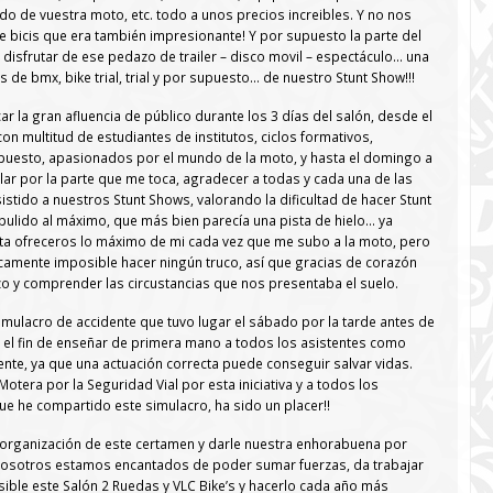
ado de vuestra moto, etc. todo a unos precios increibles. Y no nos
e bicis que era también impresionante! Y por supuesto la parte del
sfrutar de ese pedazo de trailer – disco movil – espectáculo… una
 de bmx, bike trial, trial y por supuesto… de nuestro Stunt Show!!!
r la gran afluencia de público durante los 3 días del salón, desde el
on multitud de estudiantes de institutos, ciclos formativos,
upuesto, apasionados por el mundo de la moto, y hasta el domingo a
ular por la parte que me toca, agradecer a todas y cada una de las
stido a nuestros Stunt Shows, valorando la dificultad de hacer Stunt
pulido al máximo, que más bien parecía una pista de hielo… ya
ta ofreceros lo máximo de mi cada vez que me subo a la moto, pero
icamente imposible hacer ningún truco, así que gracias de corazón
zo y comprender las circustancias que nos presentaba el suelo.
mulacro de accidente que tuvo lugar el sábado por la tarde antes de
 el fin de enseñar de primera mano a todos los asistentes como
ente, ya que una actuación correcta puede conseguir salvar vidas.
Motera por la Seguridad Vial por esta iniciativa y a todos los
ue he compartido este simulacro, ha sido un placer!!
 organización de este certamen y darle nuestra enhorabuena por
nosotros estamos encantados de poder sumar fuerzas, da trabajar
sible este Salón 2 Ruedas y VLC Bike’s y hacerlo cada año más