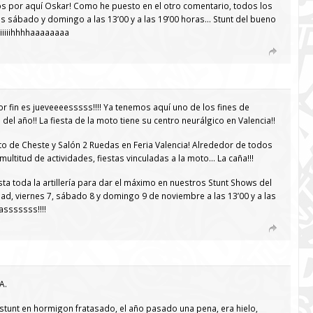
s por aquí Oskar! Como he puesto en el otro comentario, todos los
nes sábado y domingo a las 13’00 y a las 19’00 horas… Stunt del bueno
 Yiiiiihhhhaaaaaaaa
r fin es jueveeeesssss!!!! Ya tenemos aquí uno de los fines de
l año!! La fiesta de la moto tiene su centro neurálgico en Valencia!!
ito de Cheste y Salón 2 Ruedas en Feria Valencia! Alrededor de todos
ultitud de actividades, fiestas vinculadas a la moto… La caña!!!
ta toda la artillería para dar el máximo en nuestros Stunt Shows del
d, viernes 7, sábado 8 y domingo 9 de noviembre a las 13’00 y a las
sssssss!!!!
A.
 stunt en hormigon fratasado, el año pasado una pena, era hielo,