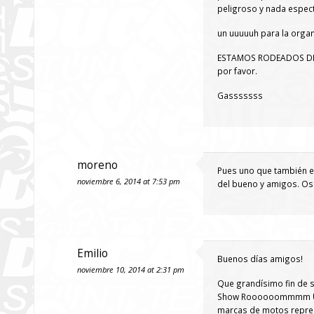
peligroso y nada espect
un uuuuuh para la orga
ESTAMOS RODEADOS DE 
por favor.
Gasssssss
moreno
Pues uno que también es
noviembre 6, 2014 at 7:53 pm
del bueno y amigos. Osc
Emilio
Buenos días amigos!
noviembre 10, 2014 at 2:31 pm
Que grandísimo fin de 
Show Roooooommmm Una 
marcas de motos repres