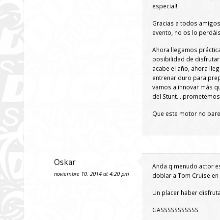
especial!
Gracias a todos amigos 
evento, no os lo perdái
Ahora llegamos práctic
posibilidad de disfruta
acabe el año, ahora ll
entrenar duro para pre
vamos a innovar más qu
del Stunt… prometemos 
Que este motor no par
Oskar
Anda q menudo actor est
noviembre 10, 2014 at 4:20 pm
doblar a Tom Cruise en M
Un placer haber disfruta
GASSSSSSSSSSS