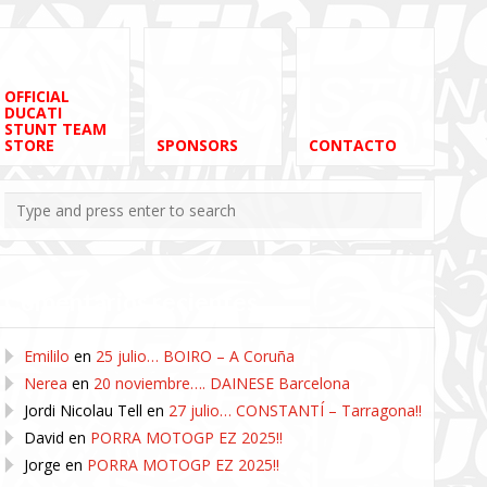
OFFICIAL
DUCATI
STUNT TEAM
STORE
SPONSORS
CONTACTO
Comentarios recientes
Emililo
en
25 julio… BOIRO – A Coruña
Nerea
en
20 noviembre…. DAINESE Barcelona
Jordi Nicolau Tell
en
27 julio… CONSTANTÍ – Tarragona!!
David
en
PORRA MOTOGP EZ 2025!!
Jorge
en
PORRA MOTOGP EZ 2025!!