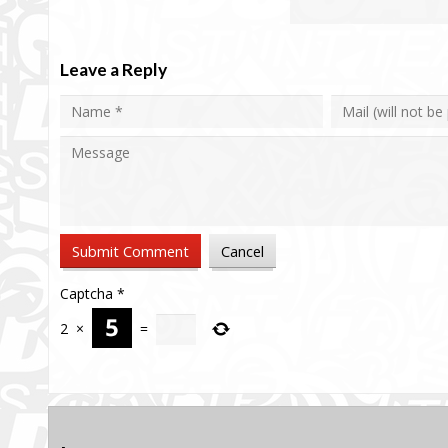
Leave a Reply
Captcha
*
2
×
=