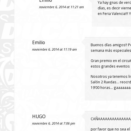
Emilio
Ya hay gnas de vero
noviembre 6, 2014 at 11:21 am
días, es decir vier
en Feria Valencia!!!
Emilio
Buenos días amigos!! Po
noviembre 6, 2014 at 11:19 am
semana más especiales de
Gran premio en el circu
estos grandes eventos m
Nosotros ya tenemos lis
Salón 2 Ruedas… reocrda
19’00 horas… gaaaaaaaa
HUGO
CAÑAAAAAAAAAAAAAA
noviembre 6, 2014 at 7:06 pm
por favor que no sea el