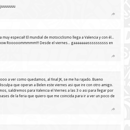
ujuuuuuuu
uy especial! El mundial de motociclismo llega a Valencia y con él…
 Show Rooooommmmm!!! Desde el viernes… gaaaaaaassssssssss en
 a ver como quedamos, al final JK, se me ha rajado. Bueno
sculpa que operan a Belen este viernes asi que ire con otro amigo.
s, saldremos para Valencia el Viernes a las 3 o asi para llegar por
pases de la feria que quiero que me coincida para ir a ver un poco de