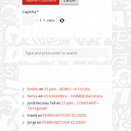
Captcha
*
−
1
=
cero
Comentarios recientes
Emililo
en
25 julio… BOIRO – A Coruña
Nerea
en
20 noviembre…. DAINESE Barcelona
Jordi Nicolau Tell
en
27 julio… CONSTANTÍ –
Tarragona!!
David
en
PORRA MOTOGP EZ 2025!!
Jorge
en
PORRA MOTOGP EZ 2025!!