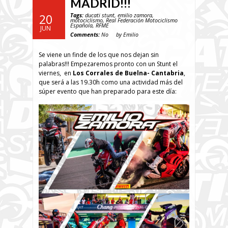
MADRID!!!
Tags:
ducati stunt
,
emilio zamora
,
20
motociclismo
,
Real Federación Motociclismo
Española
,
RFME
JUN
Comments:
No
by Emilio
Se viene un finde de los que nos dejan sin
palabras!!! Empezaremos pronto con un Stunt el
viernes, en
Los Corrales de Buelna- Cantabria
,
que será a las 19.30h como una actividad más del
súper evento que han preparado para este día: