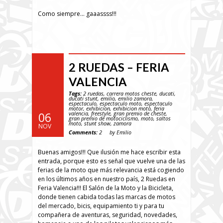
Como siempre… gaaassss!!!
2 RUEDAS – FERIA
VALENCIA
Tags:
2 ruedas
,
carrera motos cheste
,
ducati
,
ducati stunt
,
emilio
,
emilio zamora
,
espectaculo
,
espectaculo moto
,
espectaculo
motor
,
exhibicion
,
exhibicion moto
,
feria
valencia
,
freestyle
,
gran premio de cheste
,
06
gran premio de motociclismo
,
moto
,
saltos
moto
,
stunt show
,
zamora
NOV
Comments:
2
by Emilio
Buenas amigos!!! Que ilusión me hace escribir esta
entrada, porque esto es señal que vuelve una de las
ferias de la moto que más relevancia está cogiendo
en los últimos años en nuestro país, 2 Ruedas en
Feria Valencia!!! El Salón de la Moto y la Bicicleta,
donde tienen cabida todas las marcas de motos
del mercado, bicis, equipamiento ti y para tu
compañera de aventuras, seguridad, novedades,