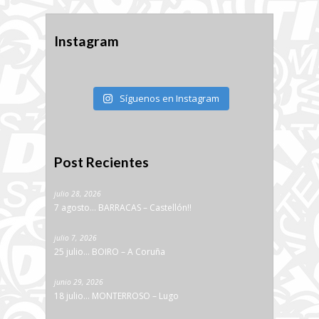
Instagram
Síguenos en Instagram
Post Recientes
julio 28, 2026
7 agosto… BARRACAS – Castellón!!
julio 7, 2026
25 julio… BOIRO – A Coruña
junio 29, 2026
18 julio… MONTERROSO – Lugo